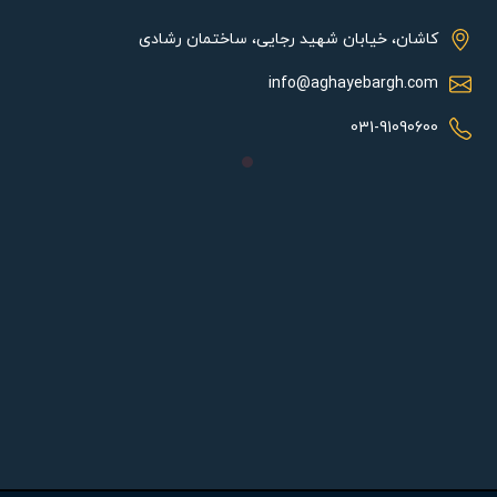
از تماس دست با محصول در زمان روشن بودن و یا اندک زمانی پس از
خاموشی به سبب حرارت بالا خودداری شود.
کاشان، خیابان شهید رجایی، ساختمان رشادی
این محصول را در فضای کاملا بسته نصب ننمایید.
info@aghayebargh.com
در زمان نصب در چراغ با وزن مشخص به این نکته توجه شود که این
محصول وزن بیشتری نسبت به لامپ جایگزین شده دارد.
031-91090600
برای نصب از سرپیچ مناسب و استاندارد استفاده نمایید.
ویژگی‌ها:
نصب و جایگزینی سریع و آسان
بازده نوری و ضریب حفظ شارنوری بالا