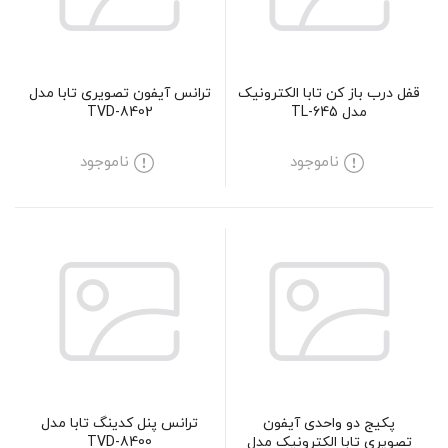
قفل درب باز کن تابا الکترونیک
ترانس آیفون تصویری تابا مدل
مدل TL-645
TVD-8402
ناموجود
ناموجود
پکیج دو واحدی آیفون
ترانس پنل کدینگ تابا مدل
تصویری تابا الکترونیک مدل
TVD-8400