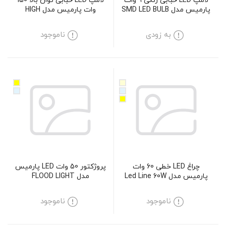
لامپ LED حبابی رنگی 9 وات
لامپ LED حبابی توان بالا 150
پارمیس مدل SMD LED BULB
وات پارمیس مدل HIGH
POWER SMD LED BULB 150W
9W
به زودی
ناموجود
چراغ LED خطی 60 وات
پروژکتور 50 وات LED پارمیس
پارمیس مدل Led Line 60W
مدل FLOOD LIGHT
ناموجود
ناموجود