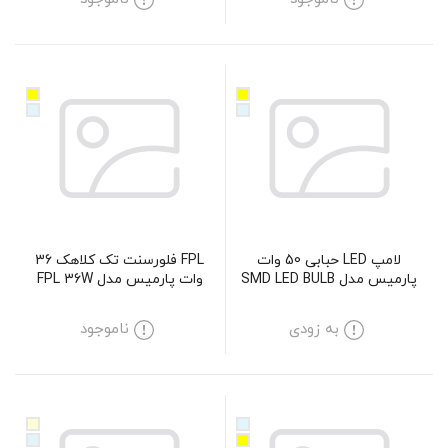
لامپ LED حبابی 50 وات
FPL فلورسنت تک کلاهک 36
پارمیس مدل SMD LED BULB
وات پارمیس مدل FPL 36W
50W
به زودی
ناموجود