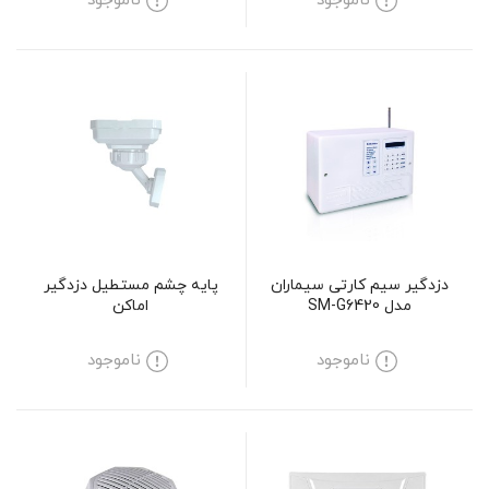
ناموجود
ناموجود
دزدگیر سیم کارتی سیماران
پایه چشم مستطیل دزدگیر
مدل SM-G6420
اماکن
ناموجود
ناموجود