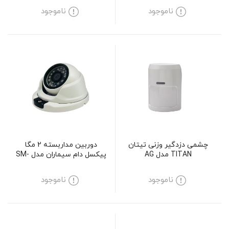
ناموجود
ناموجود
چشمی دزدگیر وزنی تیتان
دوربین مداربسته 2 مگا
TITAN مدل AG
پیکسل دام سیماران مدل SM-
D221IRV
ناموجود
ناموجود