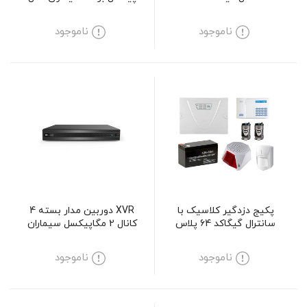
SM-AR512M
ناموجود
ناموجود
پکیج دزدگیر کلاسیک با
XVR دوربین مدار بسته 4
سانترال گیگاکد 64 پلاس
کانال 2 مگاپیکسل سیماران
مدل SM-XVN1401L2
ناموجود
ناموجود