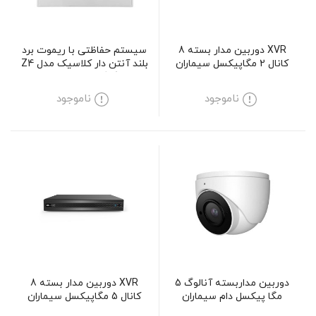
XVR دوربین مدار بسته 8
سیستم حفاظتی با ریموت برد
کانال 2 مگاپیکسل سیماران
بلند آنتن دار کلاسیک مدل Z4
مدل SM-XVN1801L2
الترا گیگا کد 64bit پلاس
ناموجود
ناموجود
دوربین مداربسته آنالوگ 5
XVR دوربین مدار بسته 8
مگا پیکسل دام سیماران
کانال 5 مگاپیکسل سیماران
مدلSM-D511MV
مدل SM-XVN1801M5