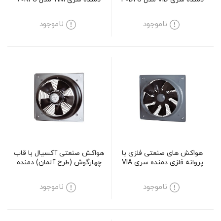
ناموجود
ناموجود
هواکش های صنعتی فلزی با
هواکش صنعتی آکسیال با قاب
پروانه فلزی دمنده سری VIA
چهارگوش (طرح آلمان) دمنده
مدل 35C4S
سری VIF مدل 30V4S
ناموجود
ناموجود