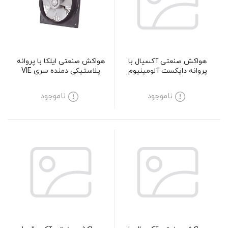
هواکش صنعتی آکسیال با
هواکش صنعتی ایلکا با پروانه
پروانه دایکست آلومینیوم
پلاستیکی دمنده سری VIE
دمنده سری DVMP مدل
مدل 60R4T
KN140-4T-900
ناموجود
ناموجود