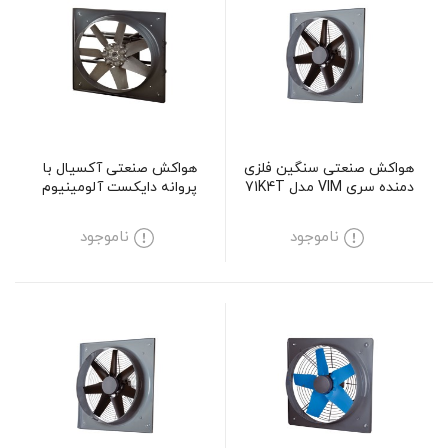
هواکش صنعتی سنگین فلزی
هواکش صنعتی آکسیال با
دمنده سری VIM مدل 71K4T
پروانه دایکست آلومینیوم
دمنده سری DVMP مدل DN60-
4T-500
ناموجود
ناموجود