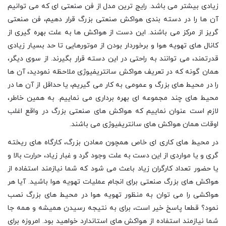
زیادی بیشتر می باشد. رایج ترین مدل از فن صنعتی ای که می توانیم
آن ها را در دسته بندی هواکش صنعتی بزرگ قرار دهیم، فن صنعتی
گریز از مرکز می باشند. این دست از هواکش ها به علت بهره گیری از
کانال های تهویه هوا و برخوردار بودن از موتورهایی تا حد بسیار زیادی
قدرتمند، می توانند به راحتی در این دسته قرار بگیرند. از سوی دیگر،
همان گونه که در تعریف هواکش سانتریفیوژی ملاحظه نمودید، آن ها
را در محیط های بزرگ و عمومی به کار می گیریم، یا حداقل از آن ها در
محیط های چند مجموعه ای بهره برداری می نماییم. به همین خاطر،
لازم است عنوان نماییم که هواکش های صنعتی بزرگ در واقع اغلب
اوقات همان هواکش های سانتریفیوژی می باشند.
در محیط های کاری ای خاص همچون معادن بزرگ، کارگاه های ریخته
گری و یا مواردی از این دست به علت وجود گرد و غبار زیاد، حرارت بالا و
یا حضور تعداد کارگران زیاد باعث می شود که شما نیازمند استفاده از
هواکش های بزرگ صنعتی برای انجام عملیات تهویه هوا باشید. آیا هر
هواکشی را می توان به منظور تهویه هوا در محیط های بزرگ نصب
نمود؟ قطعا پاسخ خیر است، برای به نتیجه رسیدن همیشه و همه جا
شما نیازمند استفاده از هواکش های استاندارد خواهید بود. امروزه برای