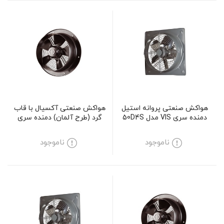
هواکش صنعتی پروانه استیل
هواکش صنعتی آکسیال با قاب
دمنده سری VIS مدل 50D4S
گرد (طرح آلمان) دمنده سری
VIF مدل 25V4S
ناموجود
ناموجود