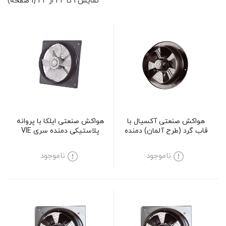
نمایش 1 تا 44 از 44 (1 صفحه)
هواکش صنعتی آکسیال با
هواکش صنعتی ایلکا با پروانه
قاب گرد (طرح آلمان) دمنده
پلاستیکی دمنده سری VIE
سری VIF مدل 20V2S
مدل 35A4S
ناموجود
ناموجود