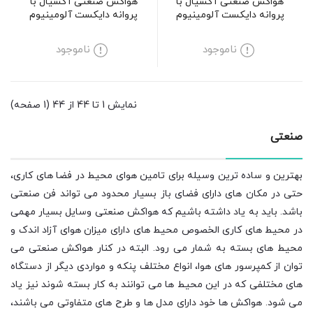
هواکش صنعتی آکسیال با
هواکش صنعتی آکسیال با
پروانه دایکست آلومینیوم
پروانه دایکست آلومینیوم
دمنده سری DVMP مدل DN90-
دمنده سری DVMP مدل
KN100-4T-800
4T-600
ناموجود
ناموجود
نمایش 1 تا 44 از 44 (1 صفحه)
صنعتی
بهترین و ساده ترین وسیله برای تامین هوای محیط در فضا های کاری،
حتی در مکان های دارای فضای باز بسیار محدود می تواند فن صنعتی
باشد. باید به یاد داشته باشیم که هواکش صنعتی وسایل بسیار مهمی
در محیط های کاری الخصوص محیط های دارای میزان هوای آزاد اندک و
محیط های بسته به شمار می رود. البته در کنار هواکش صنعتی می
توان از کمپرسور های هوا، انواع مختلف پنکه و مواردی دیگر از دستگاه
های مختلفی که در این محیط ها می توانند به کار بسته شوند نیز یاد
می شود. هواکش ها خود دارای مدل ها و طرح های متفاوتی می باشند،