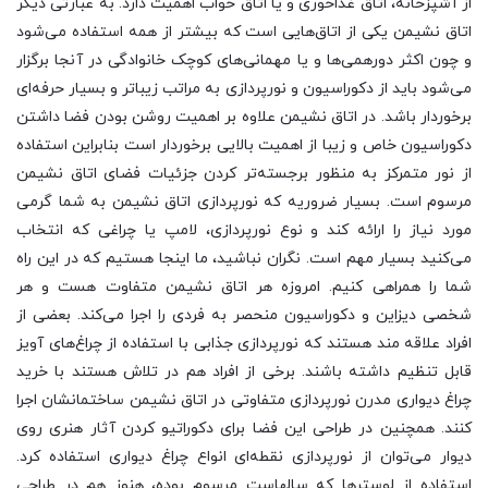
از آشپزخانه، اتاق غذاخوری و یا اتاق خواب اهمیت دارد. به عبارتی دیگر
اتاق نشیمن یکی از اتاق‌هایی است که بیشتر از همه استفاده می‌شود
و چون اکثر دورهمی‌ها و یا مهمانی‌های کوچک خانوادگی در آنجا برگزار
می‌شود باید از دکوراسیون و نورپردازی به مراتب زیباتر و بسیار حرفه‌ای
برخوردار باشد. در اتاق نشیمن علاوه بر اهمیت روشن بودن فضا داشتن
دکوراسیون خاص و زیبا از اهمیت بالایی برخوردار است بنابراین استفاده
از نور متمرکز به منظور برجسته‌تر کردن جزئیات فضای اتاق نشیمن
مرسوم است. بسیار ضروریه که نورپردازی اتاق نشیمن به شما گرمی
مورد نیاز را ارائه کند و نوع نورپردازی، لامپ یا چراغی که انتخاب
می‌کنید بسیار مهم است. نگران نباشید، ما اینجا هستیم که در این راه
شما را همراهی کنیم. امروزه هر اتاق نشیمن متفاوت هست و هر
شخصی دیزاین و دکوراسیون منحصر به فردی را اجرا می‌کند. بعضی از
افراد علاقه مند هستند که نورپردازی جذابی با استفاده از چراغ‌های آویز
قابل تنظیم داشته باشند. برخی از افراد هم در تلاش هستند با خرید
چراغ دیواری مدرن نورپردازی متفاوتی در اتاق نشیمن ساختمانشان اجرا
کنند. همچنین در طراحی این فضا برای دکوراتیو کردن آثار هنری روی
دیوار می‌توان از نورپردازی نقطه‌ای انواع چراغ دیواری استفاده کرد.
استفاده از لوسترها که سالهاست مرسوم بوده، هنوز هم در طراحی