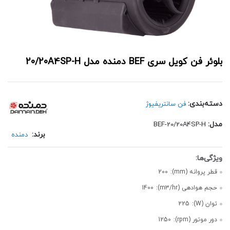
بلوئر فن کویل سری BEF دمنده مدل 20/20A4SP-H
دسته‌بندی:
فن سانتریفیوژ
مدل:
BEF-20/20A4SP-H
برند:
دمنده
قطر پروانه (mm):
200
حجم هوادهی (m3/hr):
1400
توان (W):
225
دور موتور (rpm):
1250