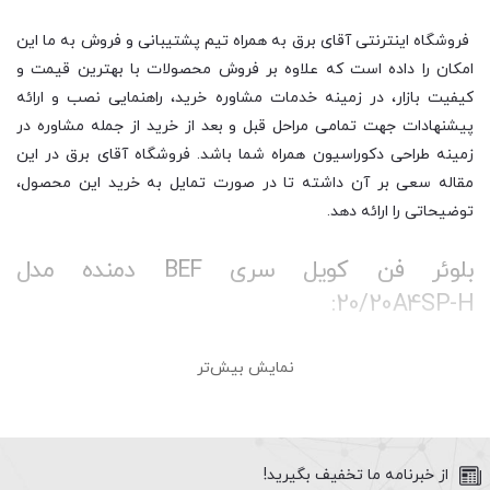
فروشگاه اینترنتی آقای برق به همراه تیم پشتیبانی و فروش به ما این
امکان را داده است که علاوه بر فروش محصولات با بهترین قیمت و
کیفیت بازار، در زمینه خدمات مشاوره خرید، راهنمایی نصب و ارائه
پیشنهادات جهت تمامی مراحل قبل و بعد از خرید از جمله مشاوره در
زمینه طراحی دکوراسیون همراه شما باشد. فروشگاه آقای برق در این
مقاله سعی بر آن داشته تا در صورت تمایل به خرید این محصول،
توضیحاتی را ارائه دهد.
بلوئر فن کویل سری BEF دمنده مدل
20/20A4SP-H:
نمایش بیش‌تر
بلوئر فن کویل یکی از محصولات با کیفیت و پر فروش شرکت دمنده
است. شرکت دمنده ایران یکی از بزرگ ترین تولیدکنندگان هواکش در
دنیا می‌باشد. در حال حاضر این شرکت بالای 150 مدل فن برای مصارف
خانگی، صنعتی و تاسیساتی تولید می‌کند. تمام تولیدات این شرکت
از خبرنامه ما تخفیف بگیرید!
طبق آخرین دانش روز دنیا طراحی می شود. صد در صد محصولات