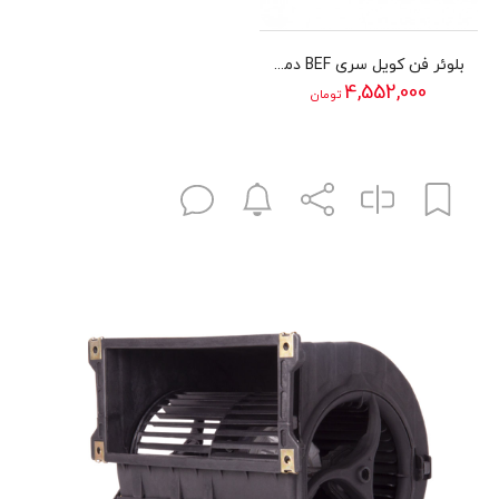
بلوئر فن کویل سری BEF دمنده مدل 20/20A4SP-L
4,552,000
تومان