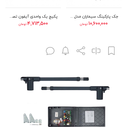
جک پارکینگ سیماران مدل Faraz 4S
پکیج یک واحدی آیفون تصویری سیماران مدل 43HS
4,713,500
10,600,000
تومان
تومان