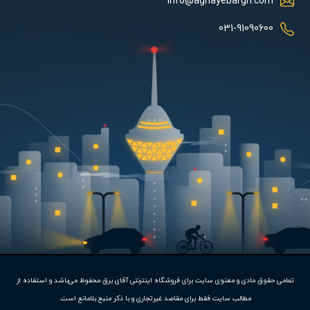
info@aghayebargh.com
امکان پاک کردن تکی ریموتی که در دسترس نیست
031-91090600
امکان اضافه کردن زمان جریان قفل از 2 تا 10 ثانیه
امکان بستن اتوماتیک درب هر سه ساعت یک بار
دارای فلاشر 24 ولت کنترل شونده با مرکز کنترل
لوازم جانبی جک پارکینگ سیماران مدل Faraz 4N :
برای نصب و راه اندازی هر جک پارکینگی اعم از نمونه های ریلی و بازویی
بدیهی است که نیاز به لوازم جانبی و محتویات پک کامل می باشد که
با خرید جک پارکینگی سیماران مدل Faraz 4N از یک محصول با لوازم
جانبی زیر بهره مند خواهید شد:
مرکز کنترل Q70-1A به همراه ترانس 21V ( یک عدد )
ریموت سیماران مدل فراز سری A1 ( دو عدد )
تمامی حقوق مادی و معنوی سایت برای فروشگاه اینترنتی آقای برق محفوظ می‌باشد و استفاده از
متاسفانه این کالا در حال
چراغ سر درب درب 24V سیماران مدل نورا ( یک عدد )
مطالب سایت فقط برای مقاصد غیرتجاری و با ذکر منبع بلامانع است.
حاضر موجود نیست.
فتوسل فلاشر دار سیماران ( یک جفت )