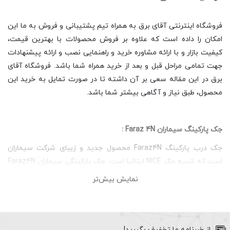
فروشگاه اینترنتی آقای برق به همراه تیم پشتیبانی و فروش به ما این
امکان را داده است که علاوه بر فروش محصولات با بهترین قیمت،
کیفیت بازار و با ارائه مشاوره خرید و راهنمایی نصب و ارائه پیشنهادات
جهت تمامی مراحل قبل و بعد از خرید همراه شما باشد. فروشگاه آقای
برق در این مقاله سعی بر آن داشته تا در صورت تمایل به خرید این
محصول، طبق نیاز و آگاهی بیشتر شما باشد.
جک پارکینگ سیماران Faraz 4N :
جک درب پارکینگ Faraz4N محصول جدید و زیبای شرکت سیماران
است که شبیه جک NICE ایتالیا است. جک پارکینگی سیماران Faraz4N
با ولتاژ ۲۲۰ ولت کار کرده و قدرت موتور آن 280 وات است و برای هر
نمایش بیش‌تر
لنگه درب با طول 2/80 متر و وزن ۲۸۰ کیلو مناسب است. حداکثر زاویه
بازشونده این جک بازویی 110 درجه است. این جک بازویی اتوماتیک برای
درب های تک لنگه هم مناسب می باشد. از مهم ترین ویژگی های بکار
رفته در جک بازویی مدل Faraz4N می توان به حرکت یکنواخت و بدون
از خبرنامه ما تخفیف بگیرید!