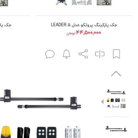
جک پارکینگ پروتکو مدل LEADER 5
جک پارک
44,500,000
تومان