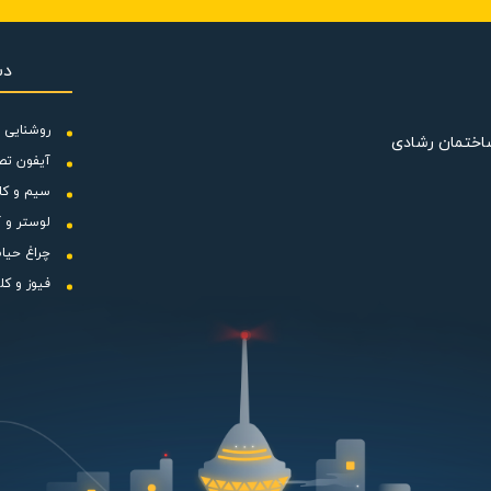
دس
ازویی بدیهی است که نیاز به لوازم جانبی و محتویات پک کامل می باشد که
روشنایی و
ساختمان رشادی
آیفون تص
سیم و کا
لوستر و آ
چراغ حیا
فیوز و کل