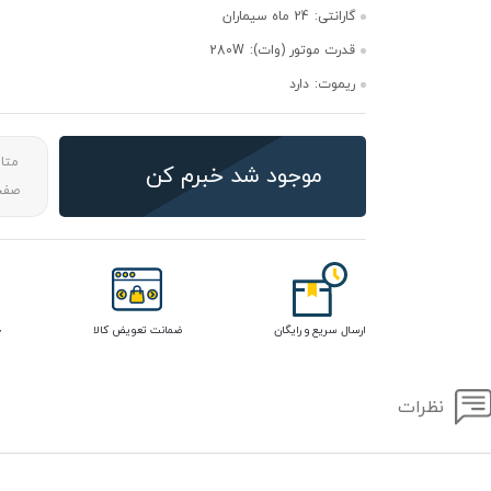
گارانتی:
24 ماه سیماران
قدرت موتور (وات):
280W
ریموت:
دارد
متا
موجود شد خبرم کن
صفحه
ارسال سریع و رایگان
ضمانت تعویض کالا
خ
نظرات