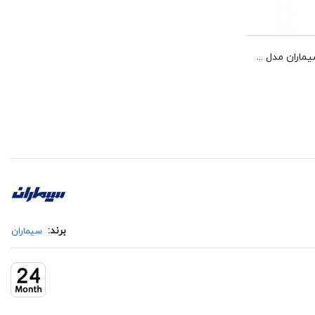
پکیج سه واحدی آیفون تصویری سیماران مدل 43TKM
برند:
سیماران