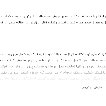
امکان را داده است که علاوه بر فروش محصولات با بهترین قیمت، کیفیت بازار
و بعد از خرید همراه شما باشد. فروشگاه آقای برق در این مقاله سعی بر آن 
ل سابقه، یکی از معتبرترین شرکت های تولیدکننده انواع محصولات درب اتوماتیک به شمار می رود
بواسطه محصولات خود تبدیل به ملاک و معیار مطمئنی برای سنجش کیفیت 
میمانه ای دارد و تنها نماینده فعال فروش و خدمات پس از فروش این شرکت 
باشد. یکی از برندهای موفق در بازار ایران در زمینه تولید جک برقی پارکینگ شرکت پروتکو Proteco می باشد که ام
ایتالیایی در بازار ایران می 
قدرت موتور آن 280 وات است و ب
نمایش بیش‌تر
جک بازویی اتوماتیک برای درب های تک لنگه هم منا
رای باز و بسته شدن اتوماتیک درب یا حتی هر لنگه زمان را تنظیم نمود. 