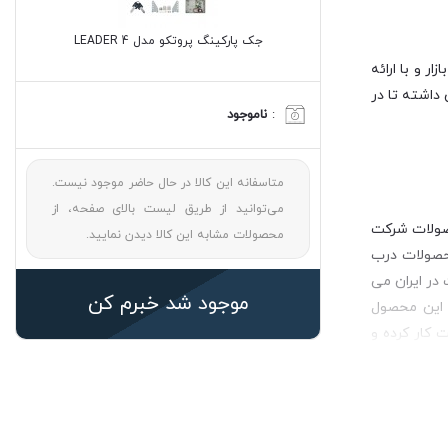
جک پارکینگ پروتکو مدل LEADER 4
 و با ارائه
داشته تا در
:
ناموجود
متاسفانه این کالا در حال حاضر موجود نیست.
می‌توانید از طریق لیست بالای صفحه، از
. محصولات شرکت
محصولات مشابه این کالا دیدن نمایید.
محصولات درب
در ایران می
موجود شد خبرم کن
روزه شاهد رشد بی نظیر این محصول
باشم. پروتکو را می توان جز اولین جک های پارکینگی وارداتی به ایران دانست. جک پارکینگی LEADER4 با ولتاژ ۲۲۰ ولت کار کرده و
رای هر لنگه درب با طول 2.8متر و وزن 350 کیلو مناسب است. حداکثر زاویه بازشونده این جک بازویی 110 درجه است. این
سب می باشد. از مهم ترین ویژگی های بکار رفته در جک بازویی مدل LEADER4 می توان به حرکت
دمای عملکرد