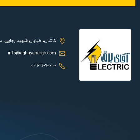
لوازم جانبی جک پارکینگ مدل LEADER 4 :
برای نصب و راه اندازی هر جک پارکینگی اعم از نمونه های ریلی و ب
پارکینگی سیماران مدل LEADER4از یک محصول با لوازم جانبی زیر بهره مند خواهید شد:
کاشان، خیابان شهید رجایی، 
مرکز کنترل Q80-A ( یک عدد )
info@aghayebargh.com
ریموت پروتکو ( دو عدد )
031-91090600
چراغ سردرب پروتکو ( یک عدد )
فتوسل پروتکو ( یک جفت )
خازن AC (8Uf-400V )(یک جفت )
کلید خلاص کن جک ( دو جفت )