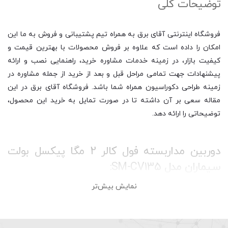
توضیحات کلی
فروشگاه اینترنتی آقای برق به همراه تیم پشتیبانی و فروش به ما این
امکان را داده است که علاوه بر فروش محصولات با بهترین قیمت و
کیفیت بازار، در زمینه خدمات مشاوره خرید، راهنمایی نصب و ارائه
پیشنهادات جهت تمامی مراحل قبل و بعد از خرید از جمله مشاوره در
زمینه طراحی دکوراسیون همراه شما باشد. فروشگاه آقای برق در این
مقاله سعی بر آن داشته تا در صورت تمایل به خرید این محصول،
توضیحاتی را ارائه دهد.
دوربین مداربسته فول کالر 2 مگا پیکسل بولت
سیماران مدل SM-CV135:
نمایش بیش‌تر
دوربین مداربسته فول کالر 2 مگا پیکسل بولت سیماران مدل SM-
CV135 دارای رزولوشن 2MP(1920H*1080V)@25fps می باشد که از
سنسور تصویر CMOS Sensorو"1/2.9 بهره می برد. این دوربین