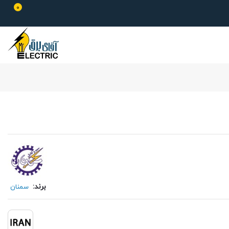
0
برند:
سمنان