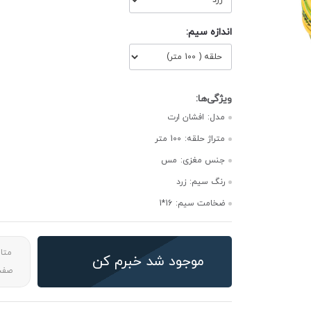
اندازه سیم:
مدل:
افشان ارت
متراژ حلقه:
100 متر
جنس مغزی:
مس
رنگ سیم:
زرد
ضخامت سیم:
16*1
متا
موجود شد خبرم کن
صفحه