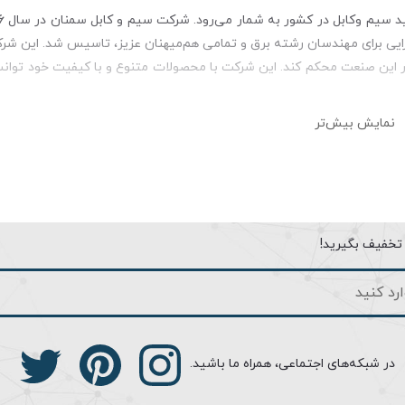
یی برای مهندسان رشته برق و تمامی هم‌میهنان عزیز، تاسیس شد. این شر
در این صنعت محکم کند. این شرکت با محصولات متنوع و با کیفیت خود توا
نمایش بیش‌تر
 با دوام از بهترین متریال تولید شده است و می تواند عمر طولانی داشت
تولید می شود. از آنجایی که اغلب وسایل و تجهیزات دارای بدنه ای از جنس
آید. این سیم ارت البرز الکتریک نور شاید در ظاهر شبیه به سیم نول باش
است. سیم افشان ارت 16×1 دارای سطح مقطعی برابر با 16 میلی متر مربع است. این سطح مقطع بیشتر موجب شده مقاومت الک
ا تخفیف بگیرید!
 ارت در درون عایقی که جنس آن پی وی سی (PVC) بوده. ضخامتی حدود یک میلی متر دارد. روکش به کار رفته در سیم افشا
ز گروه پلاستیک ها به شمار می رود. از آن PVC نیز نام برده می شود. در جهت حفاظت از رشته های افشان که جنسی مسی دا
م و کابل‌ها در ایران بوده و بسیار محبوب هستند. این سیم و کابل‌ها در د
ر موارد اداری و خانگی استفاده می‌شود. یکی از تقلب‌ها و دست‌کاری‌هایی که د
در شبکه‌های اجتماعی، همراه ما باشید.
 سیم و کابل سمنان است. ازاین‌رو، در هنگام خرید محصولات این شرکت، به ک