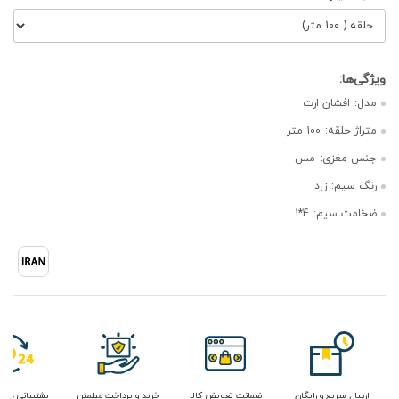
مدل:
افشان ارت
متراژ حلقه:
100 متر
جنس مغزی:
مس
رنگ سیم:
زرد
ضخامت سیم:
4*1
ارسال سریع و رایگان
ضمانت تعویض کالا
خرید و پرداخت مطمئن
پشتیبانی در 