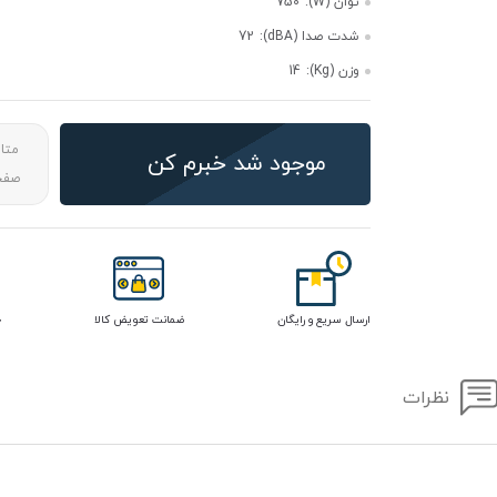
توان (W):
750
شدت صدا (dBA):
72
وزن (Kg):
14
متا
موجود شد خبرم کن
صفحه
ارسال سریع و رایگان
ضمانت تعویض کالا
خ
نظرات