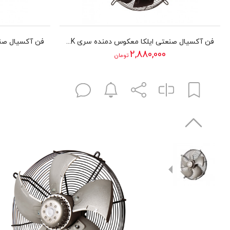
فن آکسیال صنعتی ایلکا معکوس دمنده سری VIK مدل 30A4S2
2,880,000
تومان