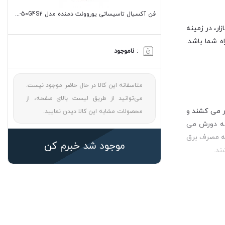
فن آکسیال تاسیساتی یوروونت دمنده مدل VIB-50G4S2
ر، در زمینه
ه شما باشد.
:
ناموجود
متاسفانه این کالا در حال حاضر موجود نیست.
می‌توانید از طریق لیست بالای صفحه، از
ر می کشند و
محصولات مشابه این کالا دیدن نمایید.
به دورش می
به مصرف برق
موجود شد خبرم کن
ند.
واند با داشتن پره
 کدام از آنها 50 سانتی متر می باشد. جنس پروانه این
سیال دارای ابعاد بیرونی 60*60 سانتی متر است که می توانید