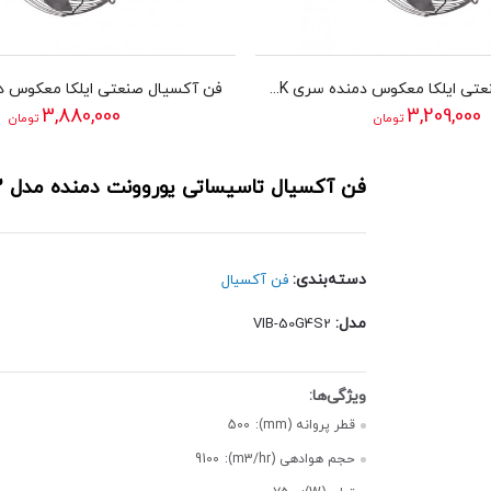
فن آکسیال صنعتی ایلکا معکوس دمنده سری VIK مدل 40A4T2-L
3,880,000
3,209,000
تومان
تومان
فن آکسیال تاسیساتی یوروونت دمنده مدل VIB-50G4S2
دسته‌بندی:
فن آکسیال
مدل:
VIB-50G4S2
قطر پروانه (mm):
500
حجم هوادهی (m3/hr):
9100