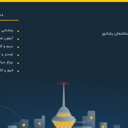
دس
7 وات می باشد و دور موتور آن 1410 است. این محصول به دلیل تعداد پره های بالا و هوادهی خوب، گزینه مناسبی بر
جام دهد.
روشنایی و
ساختمان رشادی
این فن دمنده با برق 220 ولت که مقدار ولتاژ شهری است به خوبی کار کرده و ظرفیت تخلیه آن 9100 متر مکعب بر س
آیفون تص
آکسیال بصورت دائم کار بوده و کلاس عایق بندی موتور F می باشد که دارای درجه حفاظتی IP55 می باشد. درجه حفاظتی نش
سیم و کا
لوستر و آ
تورها و... می باشد. مهم ترین ویژگی این محصول هوادهی بالای آن و استح
چراغ حیا
مد و به دور از نقص و مشکل عمل نماید.
فیوز و کل
ی خرید محصولات برق و روشنایی بصورت آنلاین یا حضوری و ارسال به سراس