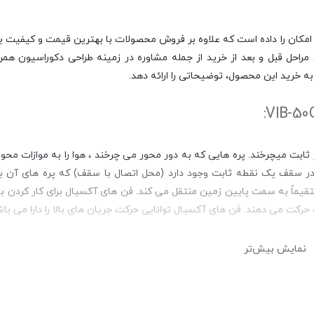
امکان را داده است که علاوه بر فروش محصولات با بهترین قیمت و کیفیت بازا
احل قبل و بعد از خرید از جمله مشاوره در زمینه طراحی دکوراسیون همرا
ه خرید این محصول، توضیحاتی را ارائه دهد.
بت میچرخند. پره هایی که به دور محور می چرخند ، هوا را به موازات محو
در سقف یک نقطه ثابت وجود دارد (محل اتصال با سقف) که پره های آن 
مستقیماً به سمت پایین زمین منتقل می کند. فن های آکسیال برای کار کردن 
 حرکت می دهند. فن های آکسیال توانایی حرکت جریان های بالا را دارا می باش
نمایش بیش‌تر
اتی یوروونت دمنده مدل VIB-50G4S2 ساخت ایران بوده و دارای رنگ بدنه مشکی و شکل ظاهری گرد می باشد که می ت
های فلزی و مرغوبی که دارد، حجم هوای بالایی را انتقال داده و تعداد پره های آن نیز بالا بوده و اندازه هر
فن دایکست آلومینیوم بوده و جهت چرخش آن بصورت ساعتگرد از سمت پروانه می باشد. فن آک