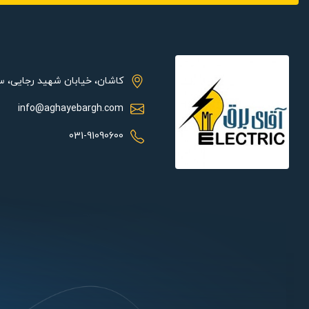
مشخصات فنی:
توان این محصول 50
های مختلف محیط های صنعتی بوده و می تواند تهویه هوای خوبی را ان
کاشان، خیابان شهید رجایی، 
info@aghayebargh.com
گرد و غبار و رطوبت در مدت زمان 8 دقیقه در برابر اسپری و پاشش آب تست شده است.
031-91090600
کاربرد این فن آکسیال در سیستم های تاسیساتی، کندانسورها و اوپرا
آن است؛ جنس به کار رفته در محصول سبب می‌شود؛ در هر محیطی کارآ
هدف و تلاش مجموعه آقای برق، ایجاد بستری آسان و با اطمینان برا
تمام افراد می‌باشد.