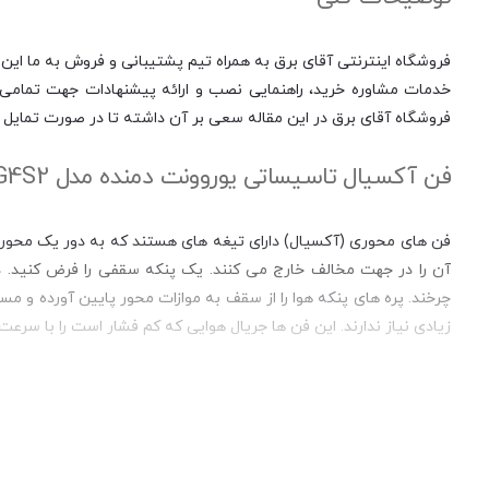
فروشگاه اینترنتی آقای برق به همراه تیم پشتیبانی و فروش به ما این 
خدمات مشاوره خرید، راهنمایی نصب و ارائه پیشنهادات جهت تمامی مر
فروشگاه آقای برق در این مقاله سعی بر آن داشته تا در صورت تمایل ب
فن آکسیال تاسیساتی یوروونت دمنده مدل VIB-50G4S2:
فن های محوری (آکسیال) دارای تیغه های هستند که به دور یک محور ثا
آن را در جهت مخالف خارج می کنند. یک پنکه سقفی را فرض کنید. 
چرخند. پره های پنکه هوا را از سقف به موازات محور پایین آورده و 
زیادی نیاز ندارند. این فن ها جریال هوایی که کم فشار است را با سرعت
مشخصات ظاهری:
فن آکسیال تاسیس