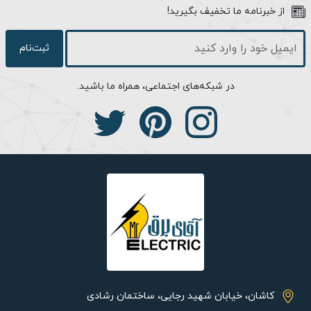
را فرض کنید. در سقف یک نقطه ثابت وجود دارد (محل اتصال با سقف)
از خبرنامه ما تخفیف بگیرید!
که پره های آن به دورش می چرخند. پره های پنکه هوا را از سقف به
موازات محور پایین آورده و مستقیماً به سمت پایین زمین منتقل می
ثبت‌نام
کند. فن های آکسیال برای کار کردن به مصرف برق زیادی نیاز ندارند.
این فن ها جریال هوایی که کم فشار است را با سرعت حرکت می دهند.
در شبکه‌های اجتماعی، همراه ما باشید.
فن های آکسیال توانایی حرکت جریان های بالا را دارا می باشند.
مشخصات ظاهری:
فن آکسیال صنعتی ایلکا معکوس دمنده مدل VIK-50A4S2-L ساخت
ایران بوده و دارای رنگ بدنه مشکی و شکل ظاهری گرد می باشد که می
تواند با داشتن پره های فلزی و مرغوبی که دارد، حجم هوای بالایی را
انتقال داده و تعداد پره های آن نیز بالا بوده و اندازه هر کدام از آنها 50
سانتی متر می باشد. جنس بدنه و پروانه فن فولاد با پوشش رنگ
الکترواستاتیک بوده و جهت چرخش آن بصورت ساعتگرد از سمت
پروانه می باشد. فن آکسیال دارای ابعاد بیرونی 57*57 سانتی متر
است که می توانید بصورت دیواری و یا نصب بر روی سقف آن را قرار
کاشان، خیابان شهید رجایی، ساختمان رشادی
داده که پیشنهاد ما نصب بر روی دیوار می باشد.