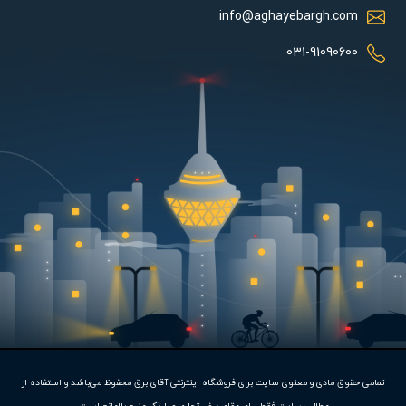
info@aghayebargh.com
031-91090600
مشخصات فنی:
توان این محصول 350 وات می باشد و دور موتور آن 1300 است. این
محصول به دلیل تعداد پره های بالا و هوادهی خوب، گزینه مناسبی برای
استفاده در قسمت های مختلف محیط های صنعتی بوده و می تواند
تهویه هوای خوبی را انجام دهد.
این فن دمنده با برق 220 ولت که مقدار ولتاژ شهری است به خوبی کار
کرده و ظرفیت تخلیه آن 5800 متر مکعب بر ساعت می باشد. عملکرد
تمامی حقوق مادی و معنوی سایت برای فروشگاه اینترنتی آقای برق محفوظ می‌باشد و استفاده از
موتور این فن آکسیال بصورت دائم کار بوده و کلاس عایق بندی موتور
متاسفانه این کالا در حال