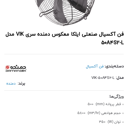
فن آکسیال صنعتی ایلکا معکوس دمنده سری VIK مدل
50A4S2-L
دسته‌بندی:
فن آکسیال
مدل:
VIK-50A4S2-L
برند:
دمنده
قطر پروانه (mm):
500
حجم هوادهی (m3/hr):
5800
توان (W):
350