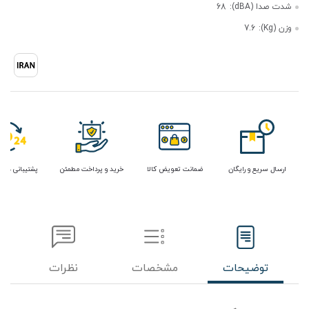
شدت صدا (dBA):
68
وزن (Kg):
7.6
ارسال سریع و رایگان
ضمانت تعویض کالا
خرید و پرداخت مطمئن
پشتیبانی در 
توضیحات
مشخصات
نظرات