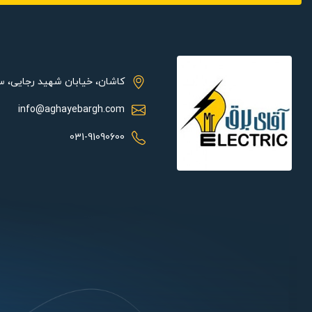
مدل های طراحی شده برای فن تانژانت دمنده در سه سطح کم دور، دور م
همه این مدل ها یکسان است. الکتروموتور هواکش تانژانت دمنده یک موتور تکفاز 
فن تانژانت دمنده با توجه به سرعتی که در هوادهی دارد جزء فن های 
طرفی وزن سبک و متعادلی هم دارد به طوری که حداکثر وزن در نظر گرفته شده برای 
کاشان، خیابان شهید رجایی، 
info@aghayebargh.com
ویژگی های فن تانژانت دمنده مدل DTG-H2:
031-91090600
دور موتور این هواکش 2100 rpm یا دور بر دقیقه است.
قدرت موتور 30 وات.
میزان جریان هواکش 0.23 آمپر.
وزن هواکش 1.05 کیلوگرم است.
مزایای فن تانژانت دمنده:
طراحی مستحکم و استفاده از متریال و مواد با کیفیت در ساخت فن تا
ها و انعطاف در نصب و راه اندازی آن ها باعث شده است که فن های جر