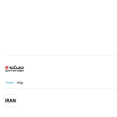
برند:
دمنده