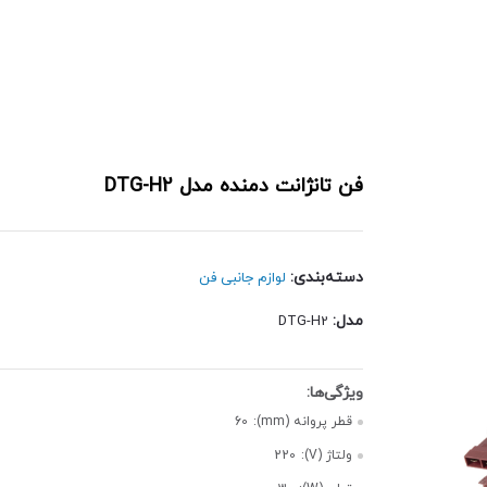
فن تانژانت دمنده مدل DTG-H2
دسته‌بندی:
لوازم جانبی فن
مدل:
DTG-H2
قطر پروانه (mm):
60
ولتاژ (V):
220