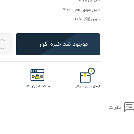
توان (W):
30
دور موتور (rpm):
2100
وزن (Kg):
1.05
متا
موجود شد خبرم کن
صفحه
ارسال سریع و رایگان
ضمانت تعویض کالا
خ
نظرات