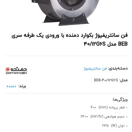
فن سانتریفیوژ بکوارد دمنده با ورودی یک طرفه سری
BEB مدل 40/12G6S
دسته‌بندی:
فن سانتریفیوژ
مدل:
BEB-40/12G6S
برند:
دمنده
قطر پروانه (mm):
400
حجم هوادهی (m3/hr):
2400
توان (W):
235