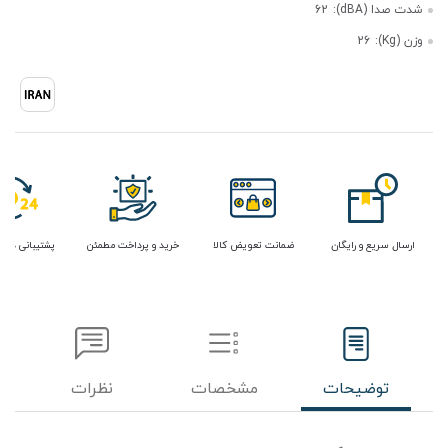
شدت صدا (dBA):
62
وزن (Kg):
26
ارسال سریع و رایگان
ضمانت تعویض کالا
خرید و پرداخت مطمئن
پشتیبانی در 
توضیحات
مشخصات
نظرات