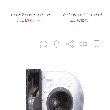
فن فوروارد با ورودی یک طرفه سری BEF دمنده مدل 25/10 A4S
فن بکوارد بدون حلزونی سری BEB دمنده مدل 22/4V2S
1,769,000
8,952,000
تومان
تومان