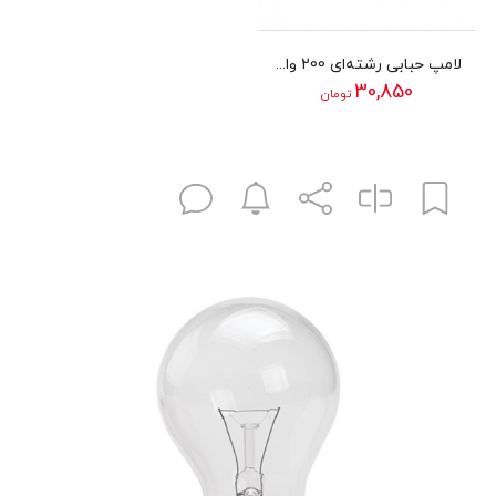
لامپ حبابی رشته‌ای 200 وات پارس شهاب مدل 200W IL 230V PS60 E27
30,850
تومان