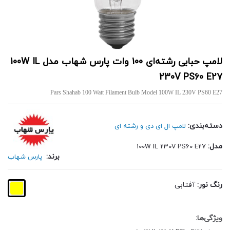
لامپ حبابی رشته‌ای 100 وات پارس شهاب مدل 100W IL
230V PS60 E27
Pars Shahab 100 Watt Filament Bulb Model 100W IL 230V PS60 E27
دسته‌بندی:
لامپ ال ای دی و رشته ای
مدل:
100W IL 230V PS60 E27
برند:
پارس شهاب
رنگ نور:
آفتابی