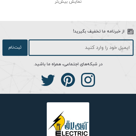
نمایش بیش‌تر
تابش نور از رشته تنگستنی (فیلامنت) برافروخته کار می‌کنند. این
لامپ‌ها از کیفیت نور بسیار بالایی (CRI 100) برخوردار می‌باشند. کیفیت
نور، قیمت کم و عدم نیاز به راه‌‌انداز از دلایل محبوبیت این نوع
لامپ‌هاست.
از خبرنامه ما تخفیف بگیرید!
ثبت‌نام
مشخصات ظاهری:
در شبکه‌های اجتماعی، همراه ما باشید.
لامپ 100 وات رشته ای دارای نشان استاندارد ملّی از سازمان استاندارد
ایران می باشد که به صورت حبابی طراحی شده است و با استفاده از
حباب شیشه ای مدل شفاف A60 و سرپیچ E27 ساخته می شود.
محصول مورد نظر به شکل آویز سقفی قابل نصب می باشد و رنگ نور
آن دارای دمای 2700 کلوین است که تقریبا مایل به رنگ زرد (نور گرم)
می باشد. لامپ های رشته ای در سایزها و توان های مختلف از 1.5 ولت
تا 300 ولت تولید و توزیع می گردند که هر کدام از آنها به توجه به
توان مصرفی که دارند برای کاربری های مختلف صنعتی، نوردهی خانگی
و تجاری، ساخت وسایل الکتریکی برقی از جمله چراغ مطالعه، چراغ قوّه،