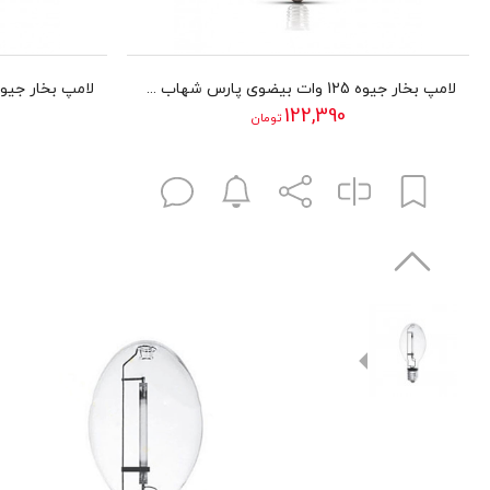
لامپ بخار جیوه 125 وات بیضوی پارس شهاب مدل MV125
122,390
تومان