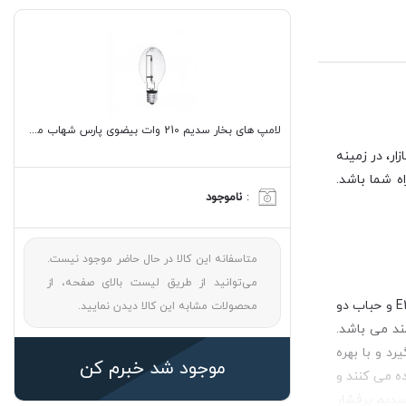
لامپ های بخار سدیم 210 وات بیضوی پارس شهاب مدل HPSV 210
ر، در زمینه
ه شما باشد.
:
ناموجود
متاسفانه این کالا در حال حاضر موجود نیست.
می‌توانید از طریق لیست بالای صفحه، از
محصول ذکر شده دارای توان مصرفی 210 وات می باشد و ابعاد ظاهری آن به شکل بیضی در اندازه 228 میلی متر طراحی شده است که با سرپیچ E40 و حباب دو
محصولات مشابه این کالا دیدن نمایید.
س اسمی 60 هرتز از میزان نوردهی یا شار نوری 9000 لومن بهره مند می باشد.
یرد و با بهره
موجود شد خبرم کن
ده می کنند و
سدیم پرفشار