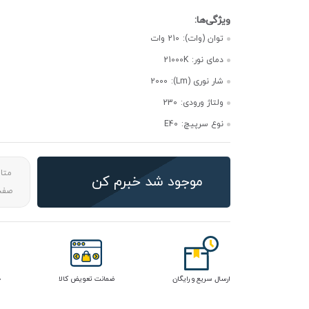
توان (وات):
210 وات
دمای نور:
21000K
شار نوری (Lm):
2000
ولتاژ ورودی:
230
نوع سرپیچ:
E40
متا
موجود شد خبرم کن
صفحه
ارسال سریع و رایگان
ضمانت تعویض کالا
خ