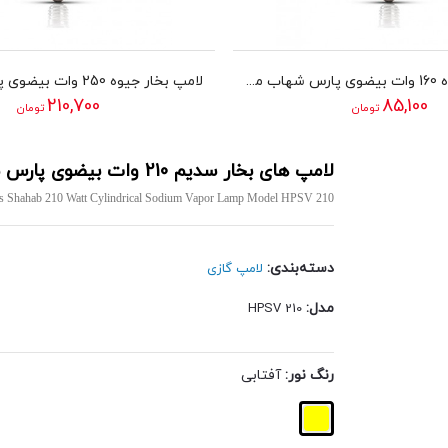
لامپ بخار جیوه 160 وات بیضوی پارس شهاب مدل MTB160
210,700
85,100
تومان
تومان
لامپ های بخار سدیم 210 وات بیضوی پارس شهاب مدل HPSV 210
s Shahab 210 Watt Cylindrical Sodium Vapor Lamp Model HPSV 210
دسته‌بندی:
لامپ گازی
مدل:
HPSV 210
رنگ نور:
آفتابی