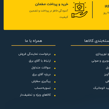
خرید و پرداخت مطمئن
لا
آسودگی خاطر در پرداخت و تضمین
کیفیت
ته‌بندی کالاها
همراه با ما
 نورپردازی
درخواست نمایندگی فروش
ویری و صوتی
ارتباط با آقای برق
بل
سوالات متداول
ویز
درباره آقای برق
طی
پیگیری سفارش
ید اتوماتیک
تسویه‌حساب
کالاهای ویژه و تخفیف‌دار