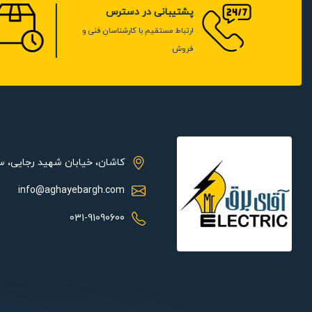
پشتیبانی در دسترس
تضمین
ارتباط مستقیم با کارشناسان فنی و
فروش
کاشان، خیابان شهید رجایی، 
info@aghayebargh.com
031-91090600
ویژگی ها: