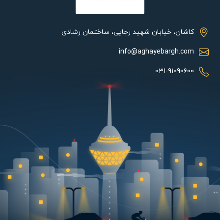
ندهید.
در مکان‌های با احتمال ریزش آب و یا در دمای بسیار بالا استفاده نشود.
از تماس دست با محصول در زمان روشن بودن و یا اندک زمانی پس از
کاشان، خیابان شهید رجایی، ساختمان رشادی
خاموشی به سبب حرارت بالا خودداری شود.
info@aghayebargh.com
این محصول را در فضای کاملا بسته نصب ننمایید.
در زمان نصب در چراغ با وزن مشخص به این نکته توجه شود که این
031-91090600
محصول وزن بیشتری نسبت به لامپ جایگزین شده دارد.
برای نصب از سرپیچ مناسب و استاندارد استفاده نمایید.
ویژگی‌ها:
نصب و جایگزینی سریع و آسان
بازده نوری و ضریب حفظ شارنوری بالا
طول عمر بسیار بالا
روشن شدن سریع و آنی
طراحی جذاب و کاربردی