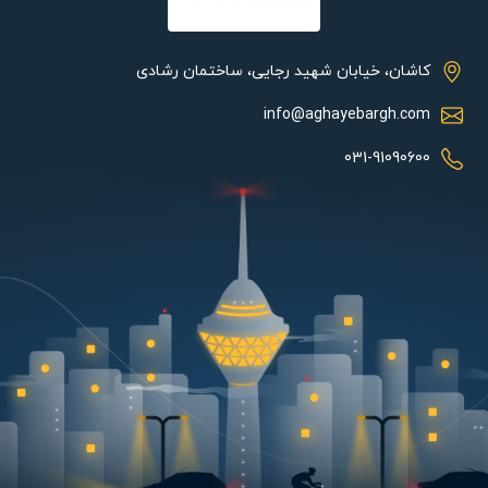
کاشان، خیابان شهید رجایی، ساختمان رشادی
info@aghayebargh.com
031-91090600
مشخصات فنی:
لامپ پارمیس راندمان بالایی دارد به نحوی که بخش عمده انرژی
مصرفی را صرف تولید نور می کند. لامپ SMD وات بالای پارمیس
کیفیت ساخت بسیاری بالایی دارد به طوریکه در صورت مصرف مدام
هیچگونه افت نوری مشاهده نخواهد شد. این لامپ حبابی وات بالا طول
عمر بیشتری نسبت به لامپ رشته ای و لامپ clf دارند. توان مصرفی
این لامپ برابر 100 وات است. لامپ حبابی دارای بهره نوری 11000 لومن بر
وات بوده و دارای شاخص رنگ نمایی بیش از 80 درصد می باشد که
باعث می شود اشیا در محیط نصب به رنگ های واقعی خودشان دیده