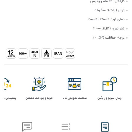
گارانتی:
12 ماه پارمیس
توان (وات):
100 وات
دمای نور:
3000K، 6500K
شار نوری (Lm):
11000
درجه حفاظت (IP):
20
ارسال سریع و رایگان
ضمانت تعویض کالا
خرید و پرداخت مطمئن
پشتیبانی در 