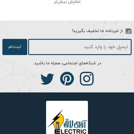
نمایش بیش‌تر
تصویری این بار مدلی اقتصادی، زیبا با نام تجاری797 به بازار عرضه
داشته است. آیفون تصویری 797 الکتروپیک دارای مانیتور 4.3 اینچی
با کیفیت تصویر بسیار بالا و فناوری نور پس زمینه می باشد. از مزایای
اصلی این مدل داشتن قابلیت باز کردن دو درب ورودی همزمان می
از خبرنامه ما تخفیف بگیرید!
باشد که هر کدام به صورت جدا گانه از فرد پشت درب تصویر برداری
می کند.
ثبت‌نام
در شبکه‌های اجتماعی، همراه ما باشید.
طراحی ظاهر محصول :
از مشخصات ظاهری این مانیتور می توان به رنگ بدنه که سفید و
مشکی می باشد اشاره کرد. صفحه نمایش درب باز کن تصویری، 4.3
اینچی در قسمت میانی بدنه قرار گرفته که دور آن با کادری مشکی رنگ
پوشیده شده است. پایین صفحه نمایشگر دو کلمه Mode و Micro-SD
به چشم می خورد که گزینه ی اول برای انتخاب حالت های مختلف
تصویری و دومین گزینه، جهت نمایش درگاه Micro-SD می باشد.
سمت راست مانیتور سه کلید قرار گرفته که کارهای اصلی درب باز کن
از قبیل باز کردن درب ورودی، روشن کردن صفحه نمایش و همچنین