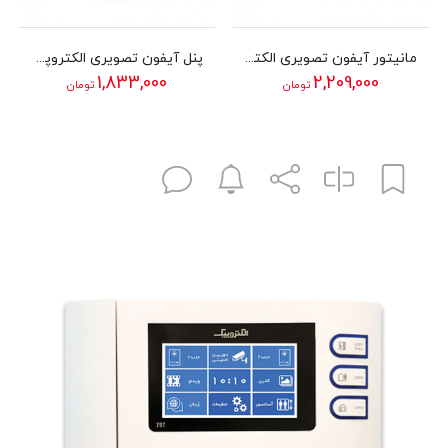
مانیتور آیفون تصویری الکتروپیک 3.5 اینچ مدل 1196
پنل آیفون تصویری الکتروپیک مدل 1086FD
1,833,000
2,209,000
تومان
تومان