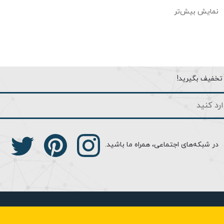
وکس بودن محصول را برای شما تداعی می کند.
نمایش بیش‌تر
 لوگوی تابا دو حفره دیده می شود که سمت راست آن برای میکروفون و س
ی در صنعت تولید آیفون تصویری در ایران دانست، ضخامت کم نسبت به دیگر 
خارجی آن اشاره کرد. ضخامت این محصول فقط 2 سانتی متر است و آن را به باریک ترین درب بازکن تصویری تبدیل نموده اس
ول دارای منبع تغذیه خارجی می‌باشد. به این صورت که هنگام نصب این نمای
 وجود منبع تغذیه در بیرون مانیتور یک حُسن برای این محصول محسوب می‌ش
ا تخفیف بگیرید!
نبع تغذیه آن اتفاق می‌افتد. بنابراین قرار گرفتن منبع تغذیه در خارج مانی
کردن پشت مانیتور نبوده و تنها با تعمیر یا تعویض منبع تغذیه خارجی، مشکل
ا پشت مانیتور برای نصب منبع تغذیه در نظر بگیرید.
در شبکه‌های اجتماعی، همراه ما باشید.