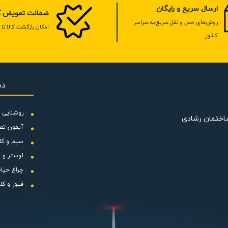
ارسال سریع و رایگان
ضمانت تعویض کا
روش‌های حمل و نقل سریع به سراسر
امکان بازگشت کالا تا 7 روز
کشور
دس
روشنایی و
ساختمان رشادی
آیفون تص
سیم و کا
این مانیتور دارای ابعاد 7 اینچی تمام لمسی است که دارای کنتراست و رزولوشن بالا با وضوح 480*800 است که در نگ
لوستر و آ
کیفیت ساخت آن خواهید شد. مدل نمایشگر این محصول TFT-LCD می باشد. از مزایای مانیتورهای TFT می توان به بد
چراغ حیا
فیوز و کل