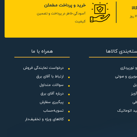
خرید و پرداخت مطمئن
لا
آسودگی خاطر در پرداخت و تضمین
کیفیت
ته‌بندی کالاها
همراه با ما
 نورپردازی
درخواست نمایندگی فروش
ویری و صوتی
ارتباط با آقای برق
بل
سوالات متداول
اه اول به این نمایشگر محو زیبایی و
ویز
درباره آقای برق
ون تشعشع بودن، مصرف انرژی پایین،
طی
پیگیری سفارش
ید اتوماتیک
تسویه‌حساب
کالاهای ویژه و تخفیف‌دار