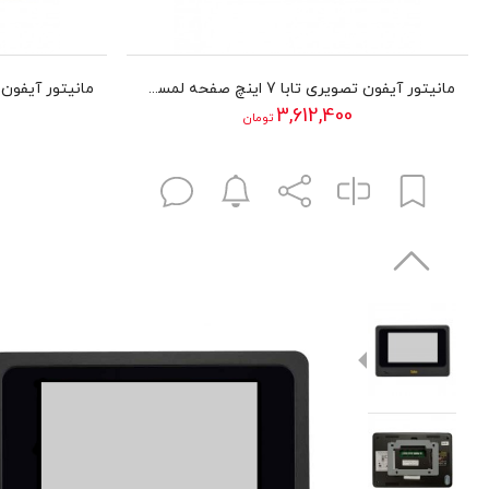
مانیتور آیفون تصویری تابا 7 اینچ صفحه لمسی مدل TVD-2070
3,612,400
تومان