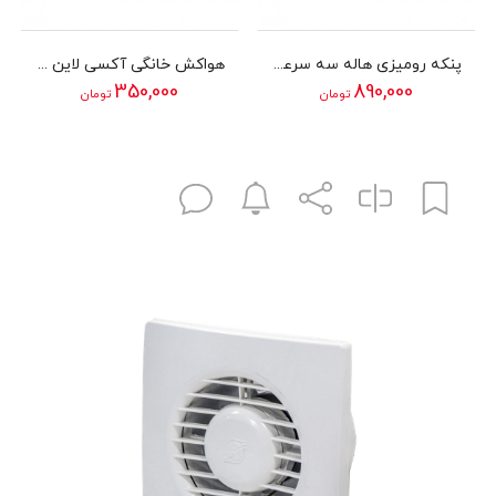
پنکه رومیزی هاله سه سرعته دمنده سری FTF مدل 20H2S
هواکش خانگی آکسی لاین دمنده سری VBX-IP45 مدل 10S2S
350,000
890,000
تومان
تومان