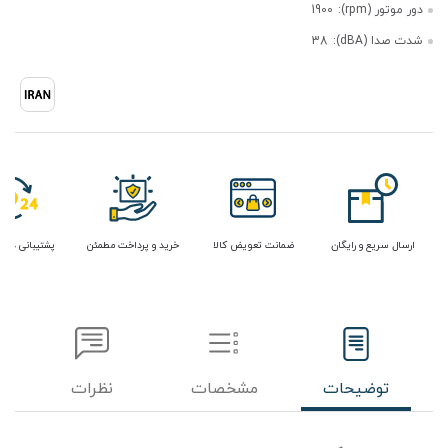
دور موتور (rpm):
1900
شدت صدا (dBA):
38
ارسال سریع و رایگان
ضمانت تعویض کالا
خرید و پرداخت مطمئن
پشتیبانی در 
توضیحات
مشخصات
نظرات