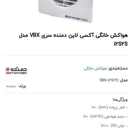
هواکش خانگی آکسی لاین دمنده سری VBX مدل
12S2S
دسته‌بندی:
هواکش خانگی
مدل:
VBX-12S2S
برند:
دمنده
قطر پروانه (mm):
120
حجم هوادهی (m3/hr):
120
توان (W):
16/00