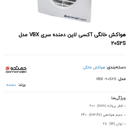
هواکش خانگی آکسی لاین دمنده سری VBX مدل
20S2S
دسته‌بندی:
هواکش خانگی
مدل:
VBX -20S2S
برند:
دمنده
قطر پروانه (mm):
200
حجم هوادهی (m3/hr):
240
توان (W):
28