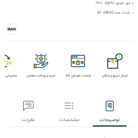
دور موتور (rpm):
1700
شدت صدا (dBA):
51
ارسال سریع و رایگان
ضمانت تعویض کالا
خرید و پرداخت مطمئن
پشتیبانی در 
توضیحات
مشخصات
نظرات