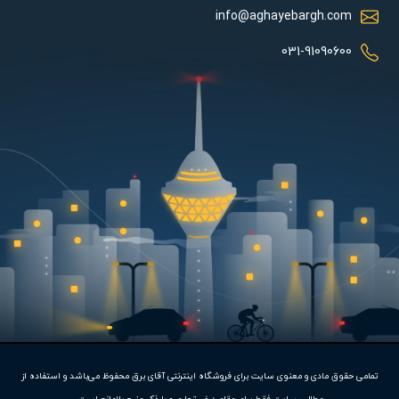
متر می باشد.
info@aghayebargh.com
هواکش خانگی دارای ابعاد بیرونی 27x27 سانتی متر است که می
031-91090600
توانید بصورت دیواری و یا نصب بر روی سقف آن را قرار داده که
پیشنهاد ما نصب بر روی دیوار می باشد.
مشخصات فنی:
این هواکش خانگی به دلیل داشتن درجه حفاظت IP4X قابلیت استفاده
در محیط های مرطوب مانند دستشویی و حمام را داشته و در اثر
استفاده در این محیط ها دچار آسیب به بدنه نمی شود. توان این
محصول 28 وات می باشد و دور موتور آن 1700 است. این محصول به
دلیل تعداد پره های بالا و هوادهی خوب، گزینه مناسبی برای استفاده در
قسمت های مختلف محیط های مسکونی بوده و می تواند تهویه هوای
خوبی را انجام دهد.
این هواکش دمنده با برق 220 ولت که مقدار ولتاژ شهری است به
تمامی حقوق مادی و معنوی سایت برای فروشگاه اینترنتی آقای برق محفوظ می‌باشد و استفاده از
خوبی کار کرده و ظرفیت تخلیه آن 240 متر مکعب بر ساعت می باشد.
متاسفانه این کالا در حال