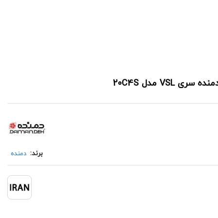
VS مدل 20C4S
برند:
دمنده