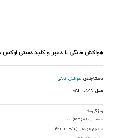
هواکش خانگی با دمپر و کلید دستی لوکس دمنده سری L
دسته‌بندی:
هواکش خانگی
مدل:
VSL-20C4S
قطر پروانه (mm):
200
حجم هوادهی (m3/hr):
430