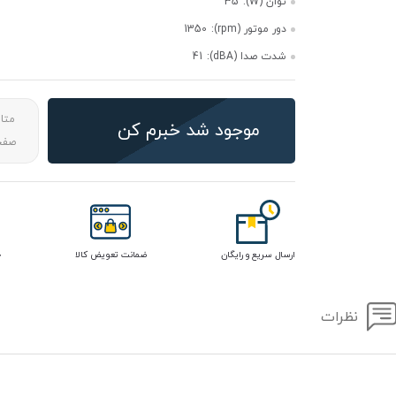
توان (W):
35
دور موتور (rpm):
1350
شدت صدا (dBA):
41
متا
موجود شد خبرم کن
صفحه
ارسال سریع و رایگان
ضمانت تعویض کالا
خ
نظرات