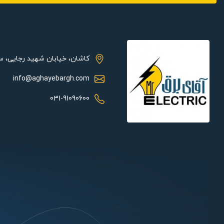
مشخصات فنی:
توان این محصول 35
های مختلف محیط های مسکونی بوده و می تواند تهویه هوای خوبی را 
کاشان، خیابان شهید رجایی، 
توانید در قسمت های مختلف منازل استفاده کرده و تهویه مناسبی را ان
این هواکش با دبی (210/1000) ) mᶟ/h دارای
info@aghayebargh.com
031-91090600
همچنین موتور مورد است
های VSL برای تهویه اتاق ها و آشپزخانه های کوچک و متوسط و محیط های اداری طراحی شده اند.
هدف و تلاش مجموعه آقای برق، ایجاد بستری آسان و با اطمینان برا
تمام افراد می‌باشد.