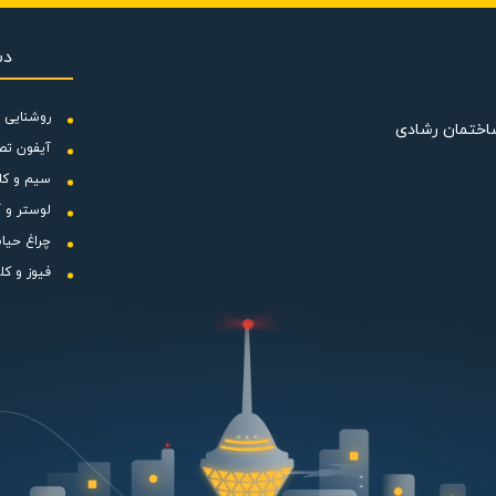
 وات می باشد و دور موتور آن 1350 است. این محصول به دلیل تعداد پره های بالا و هوادهی خوب، گزینه مناسبی برا
دس
انجام دهد.
این هواکش دمنده با برق 220 ولت که مقدار ولتاژ شهری است به خوبی کار کرده و ظرفیت تخلیه آن 430 متر مکع
روشنایی و
ساختمان رشادی
جام دهید.
آیفون تص
 ناحیه تخلیه مربع شکل برای نصب روی پنجره و یا تخلیه آزاد استفاده می شود. نصب موتور به بدن
سیم و کا
لوستر و آ
فاده در این محصول کلاس B است و این هواکش مجهز به دمپر دستی است که باز کردن آن باعث روشن شدن ف
چراغ حیا
فیوز و کل
ی خرید محصولات برق و روشنایی بصورت آنلاین یا حضوری و ارسال به سراس