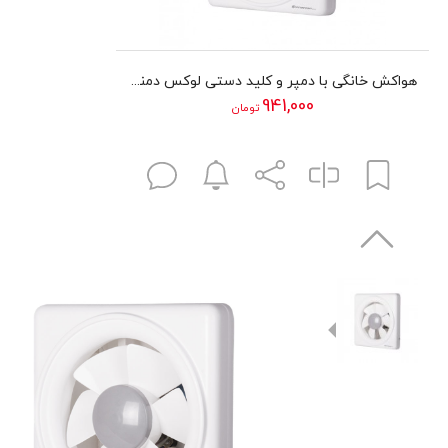
هواکش خانگی با دمپر و کلید دستی لوکس دمنده سری VSL مدل 25C4S
941,000
تومان