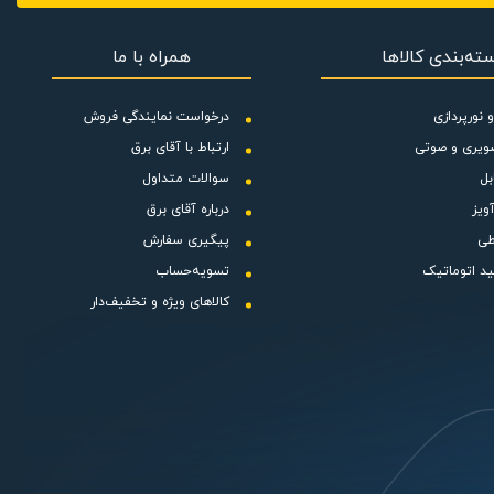
ی استفاده در قسمت
ته‌بندی کالاها
همراه با ما
ب بر ساعت می باشد. از این محصول می
 نورپردازی
درخواست نمایندگی فروش
ویری و صوتی
ارتباط با آقای برق
ه پلاستیکی باعث
بل
سوالات متداول
شده تا صدای محصول کاهش یابد. این محصول با استفاده از پلاستیک تزریق شده ساخته شده ،به اتصال ارت مجهز بوده و ولتاژ کاری آن 220V-50Hz است.
ویز
درباره آقای برق
ن می شود . هواکش
طی
پیگیری سفارش
ید اتوماتیک
تسویه‌حساب
کالاهای ویژه و تخفیف‌دار
ر کشور برای