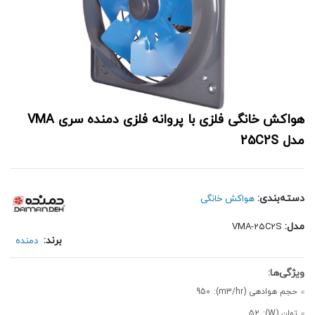
هواکش خانگی فلزی با پروانه فلزی دمنده سری VMA
مدل 25C2S
دسته‌بندی:
هواکش خانگی
مدل:
VMA-25C2S
برند:
دمنده
حجم هوادهی (m3/hr):
950
توان (W):
52