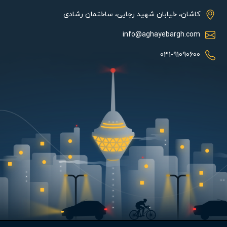
های آن نیز بالا بوده و اندازه هر کدام از آنها 25 سانتی متر می باشد.
کاشان، خیابان شهید رجایی، ساختمان رشادی
هواکش خانگی دارای ابعاد بیرونی 30.6*30.6 سانتی متر است که می
توانید بصورت دیواری و یا نصب بر روی سقف آن را قرار داده که
info@aghayebargh.com
پیشنهاد ما نصب بر روی دیوار می باشد.
031-91090600
مشخصات فنی:
توان این محصول 52 وات می باشد و دور موتور آن 2400 است. این
محصول به دلیل تعداد پره های بالا و هوادهی خوب، گزینه مناسبی برای
استفاده در قسمت های مختلف محیط های مسکونی بوده و می تواند
تهویه هوای خوبی را انجام دهد.
این هواکش دمنده با برق 220 ولت که مقدار ولتاژ شهری است به
خوبی کار کرده و ظرفیت تخلیه آن 950 متر مکعب بر ساعت می باشد.
از این محصول می توانید در قسمت های مختلف منازل استفاده کرده و
تهویه مناسبی را انجام دهید.
این هواکش با دبی (75/1000) ) mᶟ/h دارای ناحیه تخلیه دایره شکلی به
قطر (100-300)mm و برای نصب روی پنجره و یا تخلیه آزاد استفاده می
شود. بدنه و پروانه محصول با استفاده از فلز ساخته شده، به اتصال