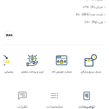
جریان (A):
0/25
شدت صدا (dBA):
58
وزن (Kg):
1/80
ارسال سریع و رایگان
ضمانت تعویض کالا
خرید و پرداخت مطمئن
پشتیبانی در 
توضیحات
مشخصات
نظرات