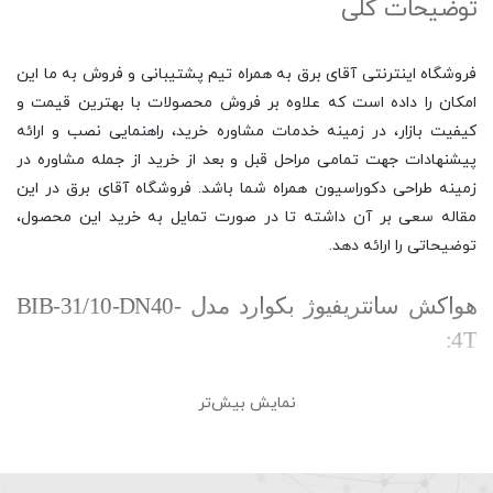
توضیحات کلی
فروشگاه اینترنتی آقای برق به همراه تیم پشتیبانی و فروش به ما این
امکان را داده است که علاوه بر فروش محصولات با بهترین قیمت و
کیفیت بازار، در زمینه خدمات مشاوره خرید، راهنمایی نصب و ارائه
پیشنهادات جهت تمامی مراحل قبل و بعد از خرید از جمله مشاوره در
زمینه طراحی دکوراسیون همراه شما باشد. فروشگاه آقای برق در این
مقاله سعی بر آن داشته تا در صورت تمایل به خرید این محصول،
توضیحاتی را ارائه دهد.
هواکش سانتریفیوژ بکوارد مدل BIB-31/10-DN40-
4T:
نمایش بیش‌تر
فن سانتریفیوژ یک هواکش گریز از مرکز مکانیکی است که برای گردش
و انتقال هوا در محیط نیاز به نیروی گریز از مرکز دارد. فن سانتریفیوژ
در ابعاد بزرگ و کوچک تولید می شود که در کارخانجات، معادن، مصارف
صنعتی، سیستم های رایانه ای، جاروبرقی و برخی لوازم آشپزخانه مانند