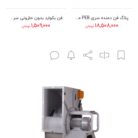
پلاگ فن دمنده سری PEB مدل 28/9G2T
فن بکوارد بدون حلزونی سری BEB دمنده مدل 19/4V2S
1,509,000
18,508,000
تومان
تومان