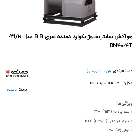
هواکش سانتریفیوژ بکوارد دمنده سری BIB مدل 31/10-
DN40-4T
دسته‌بندی:
فن سانتریفیوژ
مدل:
BIB-31/10-DN40-4T
برند:
دمنده
قطر پروانه (mm):
310
حجم هوادهی (m3/hr):
1600
توان (W):
230