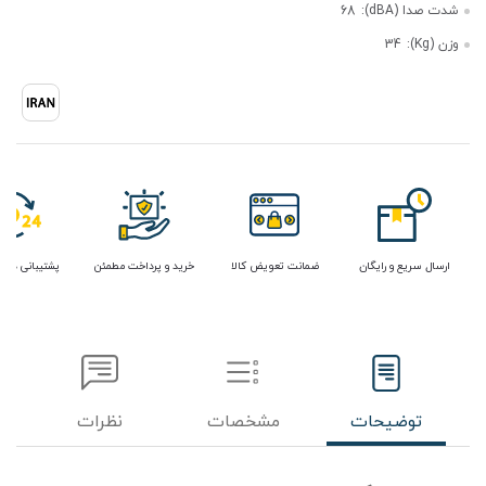
شدت صدا (dBA):
68
وزن (Kg):
34
ارسال سریع و رایگان
ضمانت تعویض کالا
خرید و پرداخت مطمئن
پشتیبانی در 
توضیحات
مشخصات
نظرات