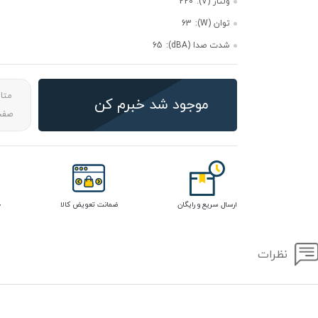
ولتاژ (V):
220
توان (W):
63
شدت صدا (dBA):
65
متا
موجود شد خبرم کن
صفحه
ارسال سریع و رایگان
ضمانت تعویض کالا
خ
نظرات