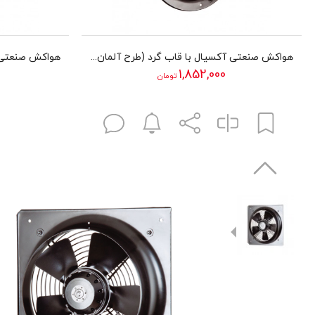
هواکش صنعتی آکسیال با قاب گرد (طرح آلمان) دمنده سری VIF مدل 20V2S
1,852,000
تومان