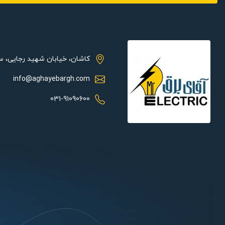
هواکش صنعتی آکسیال د
نصب بر روی دیوار می باشد.
مشخصات فنی:
کاشان، خیابان شهید رجایی، 
توان این محصول 63 
info@aghayebargh.com
کرده و ظرفیت تخلیه آن 1400 متر مکعب بر ساعت
031-91090600
و تهویه مناسبی را انجام دهید.
درجه حفاظت هواکش صنعتی مدل VIF-30V4S :
استاندارد های جهانی) مقاومت خوبی دارد. مهم ترین ویژگی این م
می‌شود؛ در هر محیطی کارآمد و به دور از نقص و مشکل عمل نماید.
کاربرد های هواکش صنعتی دمنده مدل VIF-30V4S: