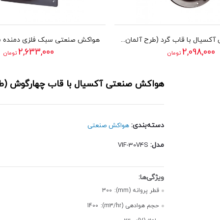
هواکش صنعتی آکسیال با قاب گرد (طرح آلمان) دمنده سری VIF مدل 25V2S
2,633,000
2,098,000
تومان
تومان
هواکش صنعتی آکسیال با قاب چهارگوش (طرح آلمان) 
دسته‌بندی:
هواکش صنعتی
مدل:
VIF-30V4S
قطر پروانه (mm):
300
حجم هوادهی (m3/hr):
1400