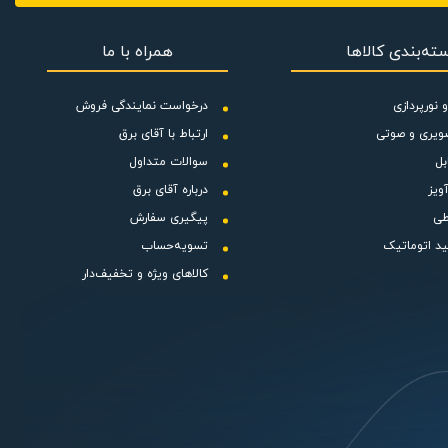
اده که پیشنهاد ما
ته‌بندی کالاها
همراه با ما
 نورپردازی
درخواست نمایندگی فروش
ی استفاده در قسمت
ویری و صوتی
ارتباط با آقای برق
لت که مقدار ولتاژ شهری است به خوبی کار
بل
سوالات متداول
 استفاده کرده
ویز
درباره آقای برق
طی
پیگیری سفارش
ید اتوماتیک
تسویه‌حساب
کالاهای ویژه و تخفیف‌دار
با درجه حفاظتی IP54 تولید می‌گردد. درجه حفاظتی نشان دهنده این است؛ که در مقابل گرد و غبار و رطوبت (در مدت زمان 8 دقیقه در برابر
 8 دقیقه بیش از زمان گفته شده بر اساس
ر محصول سبب