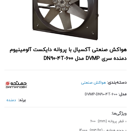
هواکش صنعتی آکسیال با پروانه دایکست آلومینیوم
دمنده سری DVMP مدل DN90-4T-600
دسته‌بندی:
هواکش صنعتی
مدل:
DVMP-DN90-4T-600
برند:
دمنده
قطر پروانه (mm):
600
حجم هوادهی (m3/hr):
14000