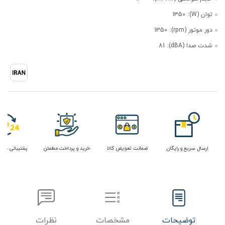
توان (W):
1350
دور موتور (rpm):
1350
شدت صدا (dBA):
81
ارسال سریع و رایگان
ضمانت تعویض کالا
خرید و پرداخت مطمئن
پشتیبانی در 
توضیحات
مشخصات
نظرات