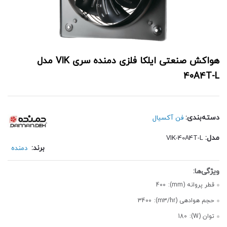
هواکش صنعتی ایلکا فلزی دمنده سری VIK مدل
40A4T-L
دسته‌بندی:
فن آکسیال
مدل:
VIK-40A4T-L
برند:
دمنده
قطر پروانه (mm):
400
حجم هوادهی (m3/hr):
3400
توان (W):
180