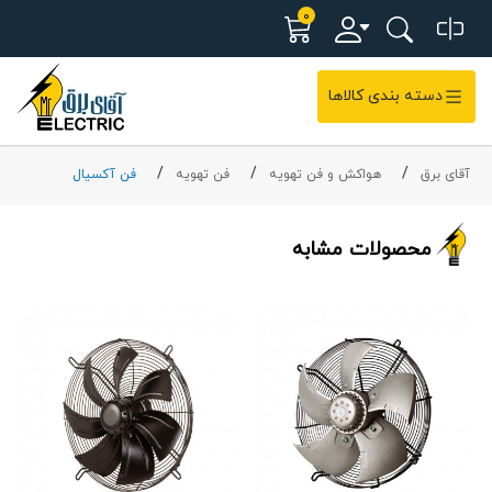
0
دسته بندی کالاها
آقای برق
هواکش و فن تهویه
فن تهویه
فن آکسیال
محصولات مشابه