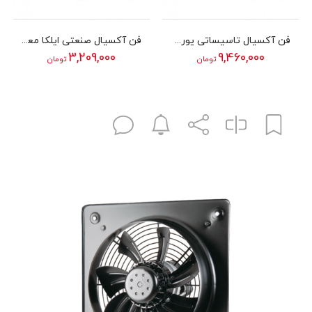
فن آکسیال تاسیساتی یوروونت دمنده مدل VIB-50G4T2
فن آکسیال صنعتی ایلکا معکوس دمنده سری VIK مدل 40A4S2-L
3,209,000
9,460,000
تومان
تومان