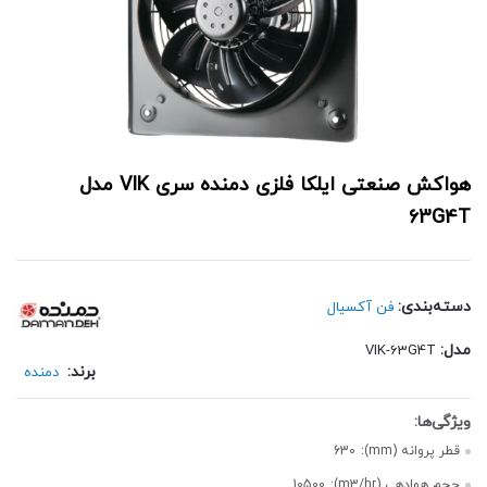
هواکش صنعتی ایلکا فلزی دمنده سری VIK مدل
63G4T
دسته‌بندی:
فن آکسیال
مدل:
VIK-63G4T
برند:
دمنده
قطر پروانه (mm):
630
حجم هوادهی (m3/hr):
10500