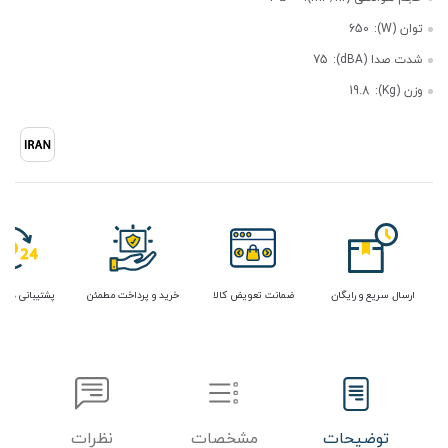
توان (W):
650
شدت صدا (dBA):
75
وزن (Kg):
19.8
ارسال سریع و رایگان
ضمانت تعویض کالا
خرید و پرداخت مطمئن
پشتیبانی در 
توضیحات
مشخصات
نظرات