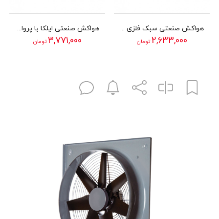
هواکش صنعتی سبک فلزی دمنده سری VID مدل 35D4S
هواکش صنعتی ایلکا با پروانه پلاستیکی دمنده سری VIE مدل 50A4T
3,771,000
2,633,000
تومان
تومان