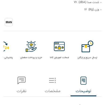
شدت صدا (dBA):
76
وزن (Kg):
17
ارسال سریع و رایگان
ضمانت تعویض کالا
خرید و پرداخت مطمئن
پشتیبانی در 
توضیحات
مشخصات
نظرات