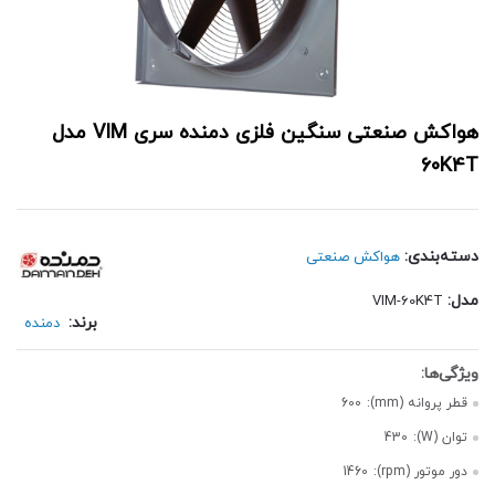
هواکش صنعتی سنگین فلزی دمنده سری VIM مدل
60K4T
دسته‌بندی:
هواکش صنعتی
مدل:
VIM-60K4T
برند:
دمنده
قطر پروانه (mm):
600
توان (W):
430
دور موتور (rpm):
1460