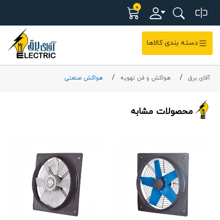
0
دسته بندی کالاها
آقای برق
هواکش و فن تهویه
هواکش صنعتی
محصولات مشابه