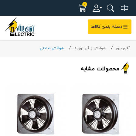
0
دسته بندی کالاها
آقای برق
هواکش و فن تهویه
هواکش صنعتی
محصولات مشابه