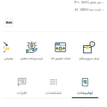
دور موتور (rpm):
1400
شدت صدا (dBA):
52
ارسال سریع و رایگان
ضمانت تعویض کالا
خرید و پرداخت مطمئن
پشتیبانی در 
توضیحات
مشخصات
نظرات