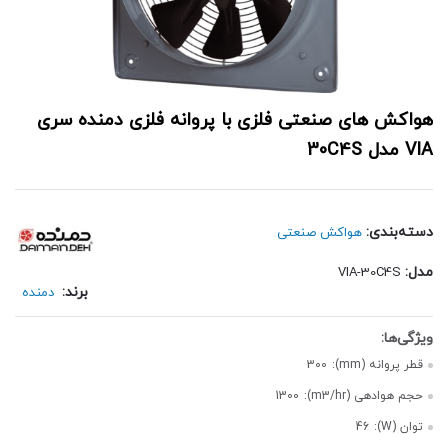
هواکش های صنعتی فلزی با پروانه فلزی دمنده سری
VIA مدل 30C4S
دسته‌بندی:
هواکش صنعتی
مدل:
VIA-30C4S
برند:
دمنده
قطر پروانه (mm):
300
حجم هوادهی (m3/hr):
1300
توان (W):
46