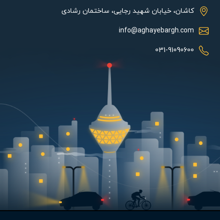
مقاوم در برابر نفوذ رطوبت و گرد و غبار
کاشان، خیابان شهید رجایی، ساختمان رشادی
عدم انتشار طول موج‌های مضر
info@aghayebargh.com
زمان راه‌اندازی بسیار کوتاه
دمای کاری گسترده از 10- تا 40 درجه سانتی‌گراد
031-91090600
کیفیت و شدت نور بالا
تولید گرمای بسیار کم و عدم نیاز به تجهیزات خنک‌کننده
بدون صدا
ابعاد جمع و جور