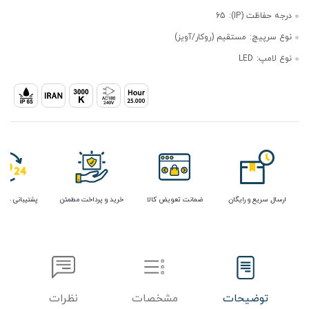
درجه حفاظت (IP):
65
نوع سرپیچ:
مستقیم (روکار/آویز)
نوع لامپ:
LED
ارسال سریع و رایگان
ضمانت تعویض کالا
خرید و پرداخت مطمئن
پشتیبانی در 
توضیحات
مشخصات
نظرات