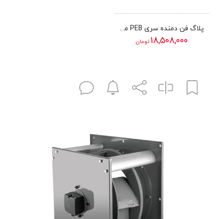
پلاگ فن دمنده سری PEB مدل 28/9G2T
18,508,000
تومان