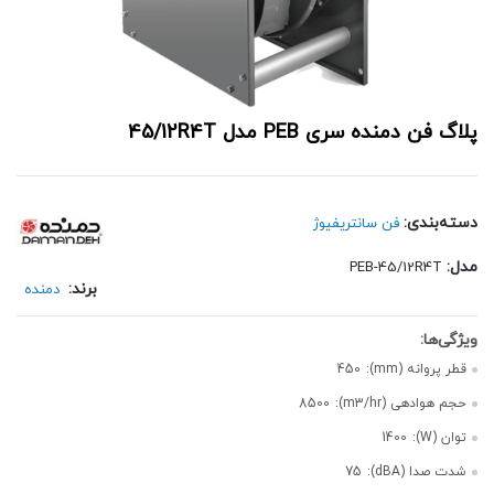
پلاگ فن دمنده سری PEB مدل 45/12R4T
دسته‌بندی:
فن سانتریفیوژ
مدل:
PEB-45/12R4T
برند:
دمنده
قطر پروانه (mm):
450
حجم هوادهی (m3/hr):
8500
توان (W):
1400
شدت صدا (dBA):
75