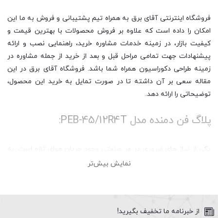
فروشگاه اینترنتی آقای برق به همراه تیم پشتیبانی و فروش به ما این
امکان را داده است که علاوه بر فروش محصولات با بهترین قیمت و
کیفیت بازار، در زمینه خدمات مشاوره خرید، راهنمایی نصب و ارائه
پیشنهادات جهت تمامی مراحل قبل و بعد از خرید از جمله مشاوره در
زمینه طراحی دکوراسیون همراه شما باشد. فروشگاه آقای برق در این
مقاله سعی بر آن داشته تا در صورت تمایل به خرید این محصول،
توضیحاتی را ارائه دهد.
پلاگ فن دمنده مدل PEB-45/12R4T:
یکی از نیاز های ضروری در هر صنعتی وجود جریان هوای تازه است. به
همین منظور برای تخلیه گاز ،گرد و غبار و یا ورود هوای تازه از هواکش
نمایش بیش‌تر
های صنعتی مانند انواع فن های سانتریفیوژ، فن اکسیال و… استفاده
می شود.
نسل جدید از فن های سانتریفیوژ به نام پلاگ فن وارد بازار شده است
از خبرنامه ما تخفیف بگیرید!
که با استقبال زیادی قرار گرفته است. ساختار این فن ها همانند فن