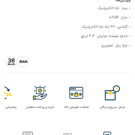
برند:
تابا الکترونیک
مدل:
1090M
گارانتی:
36 ماه تابا الکترونیک
اندازه صفحه نمایش:
4.3 اینچ
نوع پنل:
تصویری
ارسال سریع و رایگان
ضمانت تعویض کالا
خرید و پرداخت مطمئن
پشتیبانی در 