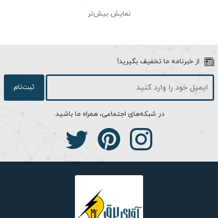
دو واحدی، یک منبع تغذیه یا ترانس و یک قفل درب باز کن حیاطی می
نمایش بیش‌تر
باشد. این پنل طبق نظر مشتریان قابل انتخاب می باشد که می توانند
مدل ثمین یا مدل سپهر را انتخاب کنند. در ادامه به بررسی خلاصه ای از
ویژگی های هر محصول می پردازیم.
از خبرنامه ما تخفیف بگیرید!
ویژگی های مانیتور مدل
1090M
:
ثبت‌نام
آیفون تصویری تابا مدل 1090ظاهری کاملا خاص و منحصر به فرد دارد
که نمی توان با هیچ آیفون تصویری شباهت داد. اندازه نمایشگر این
در شبکه‌های اجتماعی، همراه ما باشید.
محصول 4 اینچ رنگی می باشد. مدل نمایشگر این محصول TFT-LCD
می باشد. این آیفون تصویری به طور پیش فرض می‌تواند تا 200
عکس را در خود ذخیره کند که با اضافه کردن حافظه خارجی می‌توان
این میزان را ارتقاء داد. در این صورت امکان ذخیره 1024 عکس و 256
فایل ویدئویی با مدت زمان 15 ثانیه فراهم می‌شود. آیفون تصویری تابا
مدل 1043i امکان اتصال به دو پنل و حداکثر 3 مانیتور را دارد.
ویژگی های پنل مدل ثمین :