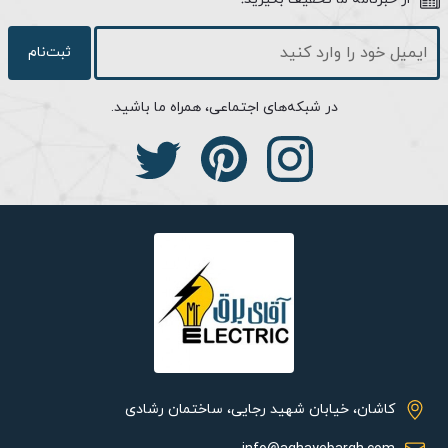
ویژگی های مانیتور مدل 996:
آیفون تصویری مدل 996 دارای صفحه نمایش بزرگ 7 اینچی است که
ثبت‌نام
بیشترین بخش بدنه را در برگرفته است و دور تا دور آن را نواری
خاکستری رنگ در بر گرفته است. یکی از ویژگی های فنی اصلی این
در شبکه‌های اجتماعی، همراه ما باشید.
محصول داشتن صفحه نمایش تمام لمسی 7 اینچی است که در دسته
آیفون تصویری هایی با صفحه نمایش بزرگ قرار می گیرد. از دیگر
خصوصیات این محصول امکان ذخیره تصویر بر روی حافظه داخلی است.
حافظه داخلی این آیفون 8 گیگ می باشد. شما می توانید بر روی این
حافظه به دلخواه عکس و فیلم ذخیره کنید. حتی می توانید این ضبط را
به شکل خودکار انجام دهید، یعنی با زنگ خوردن آیفون، به طور
اتوماتیک از مراجعه کننده عکس یا فیلم تهیه شود. شما می توانید این
آیفون تصویری ایرانی را به کارت حافظه ای تا 32 گیگابایت نیز متصل
کنید تا فضای بیشتری در اختیار داشته باشید. یکی از ویژگی های
آیفون تصویری الکتروپیک 996، امکان ارتباط با دو دوربین حفاظتی
است، که از مزایای خرید آیفون تصویری الکتروپیک به شمار می آید.
پنل این مدل از آیفون الکتروپیک، دارای دو خروجی می باشد که می
کاشان، خیابان شهید رجایی، ساختمان رشادی
توان از این خروجی ها به منظور اتصال به دوربین حفاظتی و پنل درب