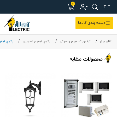
0
دسته بندی کالاها
آقای برق
آیفون تصویری و صوتی
پکیج آیفون تصویری
پکیج آیفو
محصولات مشابه