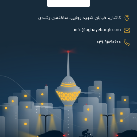
اتصال به WIFI می تواند از مراجعه کننده پشت درب مطلع شود. این
آیفون به کاربر اجازه می دهد تا از طریق 4 گوشی همراه به صورت
همزمان با آن ارتباط داشته باشد.
کاشان، خیابان شهید رجایی، ساختمان رشادی
آیفون تصویری سیماران مدل 43TKW قابلیت ارتباط داخلی هر واحد با
info@aghayebargh.com
نگهبانی و بالعکس را نیز دارا می باشد که این قابلیت موجب صرفه
جویی در هزینه و زمان کاربران خواهد شد.
031-91090600
ویژگی دیگر آیفون تصویری مدل 43TKW مدیریت همزمان دو پنل با
یک مانیتور می باشد. بدین صورت که اگر منزل مسکونی کاربر بصورت
دو درب جداگانه باشد، با خرید یک آیفون تصویری سیماران همزمان
می توانید تمام زنگ هایی که از هر دو درب ساختمان شما زده می شود
را روی مانیتور آیفون دریافت و پاسخگو باشید که این ویژگی برای
کاربران بسیار اقتصادی تر می باشد.
در ساختمان هایی که علاوه بر درب اصلی درب پارکینگ نیز دارند تنها با
فشردن یک دکمه بدون نیاز به ریموت از داخل ساختمان درب پارکینگ
را نیز با آیفون باز کنند.
ویژگی های پنل مدل فوژان :
پنل ایفون تصویری فوژان سیماران از فلز آبکاری شده الکترواستاتیک