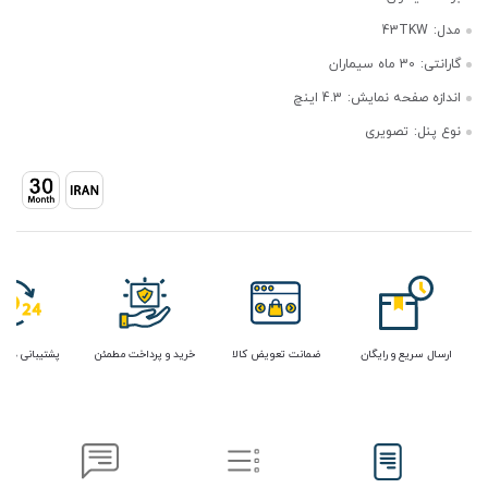
مدل:
43TKW
گارانتی:
30 ماه سیماران
اندازه صفحه نمایش:
4.3 اینچ
نوع پنل:
تصویری
ارسال سریع و رایگان
ضمانت تعویض کالا
خرید و پرداخت مطمئن
پشتیبانی در 