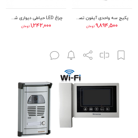
پکیج سه واحدی آیفون تصویری سیماران مدل 43TK
چراغ LED حیاطی دیواری شب تاب مدل روشا با شاخه فانتزی سرازیر
1,242,000
9,894,500
تومان
تومان