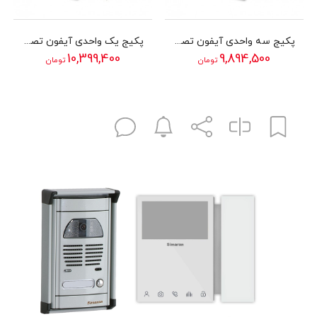
پکیج سه واحدی آیفون تصویری سیماران مدل 43TK
پکیج یک واحدی آیفون تصویری سیماران مدل 78MW
10,399,400
9,894,500
تومان
تومان