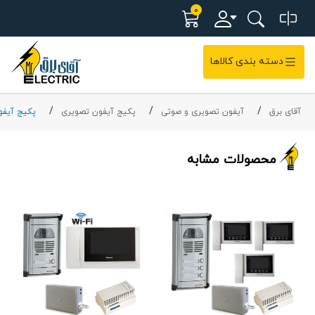
0
دسته بندی کالاها
آقای برق
آیفون تصویری و صوتی
پکیج آیفون تصویری
پکیج آیفو
محصولات مشابه