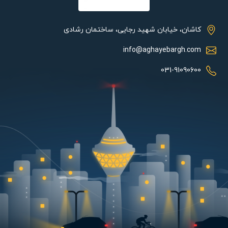
واحد نگهبانی و بالعکس را نیز دارا می باشد که این قابلیت موجب صرفه
جویی در هزینه و زمان کاربران خواهد شد. حتی این قابلیت انتقال
تماس هر واحد به واحد دیگر را نیز مهیا می کند.
کاشان، خیابان شهید رجایی، ساختمان رشادی
یکی از ویژگی های مهم این آیفون تصویری نسبت به سایر آیفون ها،
info@aghayebargh.com
قابلیت اتصال آیفون به دوربین مدار بسته آنالوگ می باشد. در صورت
وجود دوربین های مدار بسته در ساختمان می توانید علاوه بر دو پنل
031-91090600
به یک عدد دوربین مداربسته آنالوگ متصل شد و تمام تصاویرپنل ها و
دوربین مداربسته را با این آیفون تصویری مشاهده نمود.
ویژگی دیگر آیفون تصویری مدل 46TKM مدیریت همزمان دو پنل با
یک مانیتور می باشد. بدین صورت که اگر منزل مسکونی کاربر بصورت
دو درب جداگانه باشد، با خرید یک آیفون تصویری سیماران همزمان
می توانید تمام زنگ هایی که از هر دو درب ساختمان شما زده می شود
را روی مانیتور آیفون دریافت و پاسخگو باشید که این ویژگی برای
کاربران بسیار اقتصادی تر می باشد.
در ساختمان هایی که علاوه بر درب اصلی درب پارکینگ نیز دارند تنها با
فشردن یک دکمه بدون نیاز به ریموت از داخل ساختمان درب پارکینگ
را نیز با آیفون باز کنند.