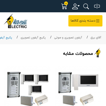
0
دسته بندی کالاها
آقای برق
آیفون تصویری و صوتی
پکیج آیفون تصویری
پکیج آیفو
محصولات مشابه