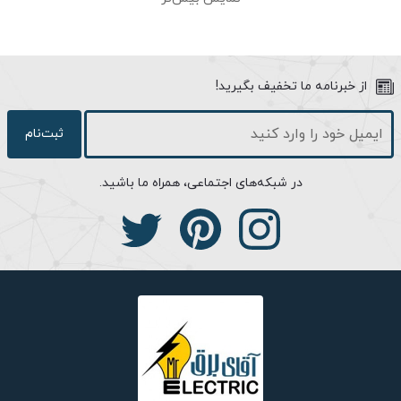
باشد. این پنل طبق نظر مشتریان قابل انتخاب می باشد که می توانند
مدل فوژان یا مدل فرداد را انتخاب کنند. در ادامه به بررسی خلاصه ای از
ویژگی های هر محصول می پردازیم.
از خبرنامه ما تخفیف بگیرید!
ویژگی های مانیتور مدل 72TKM :
ثبت‌نام
صفحه نمایش این مانیتور LCD و بصورت کلید لمسی می باشد. ظاهر
در شبکه‌های اجتماعی، همراه ما باشید.
این مانیتور دارای بدنه ای مستطیلی شکل، ابعادی باریک با مشخصات
315*173*45 میلی متر و وزن حدود 1.3 کیلوگرم می باشد. از این
محصول به عنوان باریک ترین و ظریف ترین مانیتور شرکت سیماران
می توان نام برد. اندازه نمایشگر این محصول 7 اینچ و بصورت تمام
لمسی می باشد. مدل نمایشگر این محصول TFT-LCD می باشد.
حافظه داخلی این آیفون تصویری امکان ذخیره سازی 100 عدد عکس و
100 عدد فیلم 15 ثانیه ای را دارد که فیلم های ضبط شده توسط این
آیفون دارای صدا نیز می باشد. در صورت کمبود حافظه برای نگهداری
عکس و فیلم های کاربر، پورتی جهت ارتقا حافظه در این محصول تعبیه