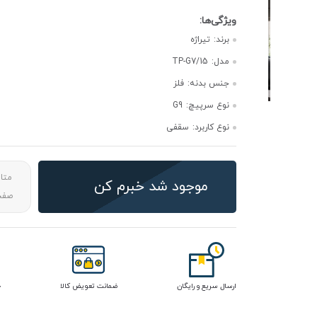
برند:
تیراژه
مدل:
TP-G7/15
جنس بدنه:
فلز
نوع سرپیچ:
G9
نوع کاربرد:
سقفی
متا
موجود شد خبرم کن
صفحه
ارسال سریع و رایگان
ضمانت تعویض کالا
خ