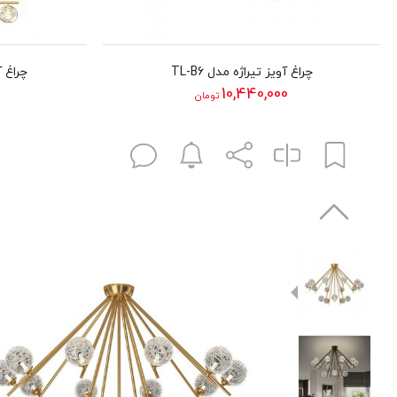
چراغ آویز تیراژه مدل TL-B6
چراغ آوی
10,440,000
تومان