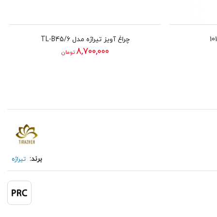
چراغ آویز تیراژه مدل TL-B45/6
8,700,000
تومان
برند:
تیراژه