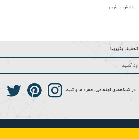
نمایش بیش‌تر
ا تخفیف بگیرید!
در شبکه‌های اجتماعی، همراه ما باشید.
ز شدن هستند و تنوع بالایی دارند. این لوسترها برای اتاق خواب، اتاق پ
فضای دیگری مناسب هستند. لوستر تیراژه مدل TP-G7/15 دارای ابعادی حدود عرض 50 و ارتفاع 100 سانتیمتر می‌باشد. رن
کروم موجود می‌باشد. جنس این لوستر سقفی فلز و شیشه کریستال بوده و دارای 15 لامپ می باشد. این لوستر طرحی آشنا در زمی
 و اتاق نشیمن می باشد که نور تزئینی بسیار عالی نسبت به اندازه محصو
لند می باشد. امیدواریم با خرید این محصول از زیبایی آن کمال لذت را ببری