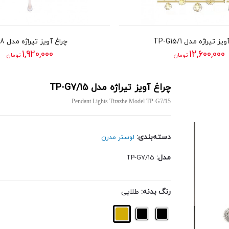
ز تیراژه مدل TP-G15/1
چراغ آویز تیراژه مدل 1018
1,920,000
12,600,000
تومان
تومان
چراغ آویز تیراژه مدل TP-G7/15
Pendant Lights Tirazhe Model TP-G7/15
دسته‌بندی:
لوستر مدرن
مدل:
TP-G7/15
رنگ بدنه:
طلایی