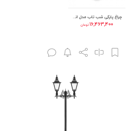
چراغ پارکی شب تاب مدل انگلیسی با شاخه باتیس سربالا و پایه نارون
16,463,400
تومان