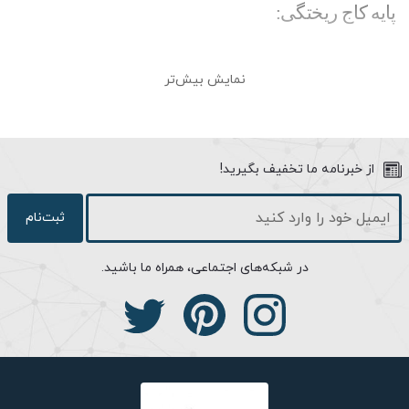
پایه كاج ریختگی:
از دیگر ویژگی های مهم چراغ های محوطه شاخص حفاظت (IP) می
نمایش بیش‌تر
باشد. این ویژگی میزان مقاومت محصول در برابر آسیب دیدن در برابر
باران، گرد و غبار و عوامل محیطی را نشان می دهد. چراغ توپی طبق
استانداردهای بین المللی، شاخص حفاظت IP55 را دارد که میزان
مقاومت آن در برابر باران را دارد. در این محصول درزهای بین حباب و
از خبرنامه ما تخفیف بگیرید!
بدنه با کمک نوار سلیکونی کاملا عایق بندی شده است. همچنین برای
ساخت بدنه این محصول از آلومینیوم دایکاست استفاده شده که علاوه
ثبت‌نام
بر سبکی، مقاومت بالایی در برابر خوردگی و زنگ زدگی دارد. در رنگ
آمیزی این محصول از شیوه پودری الکترواستاتیک استفاده شده که در
در شبکه‌های اجتماعی، همراه ما باشید.
طول زمان موجب افت کیفیت و زیبایی محصول نشود. همچنین برای
ساخت حباب این چراغ از ماده پلیمری مستحکم به نام پلی کربنات
استفاده شده که جایگزین خوبی برای شیشه است و میزان مقاومت
محصول را در برابر خراشیدگی یا اشتعال پذیری بالا می برد.
لامپ LED با توان حداکثر 15 وات گزینه مناسبی جهت استفاده این چراغ
می باشد که موجب افزایش طول عمر مفید این محصول تا بیش از 15