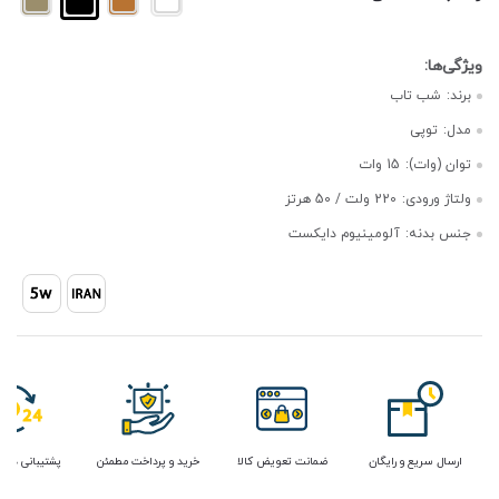
برند:
شب تاب
مدل:
توپی
توان (وات):
15 وات
ولتاژ ورودی:
220 ولت / 50 هرتز
جنس بدنه:
آلومینیوم دایکست
ارسال سریع و رایگان
ضمانت تعویض کالا
خرید و پرداخت مطمئن
پشتیبانی در 