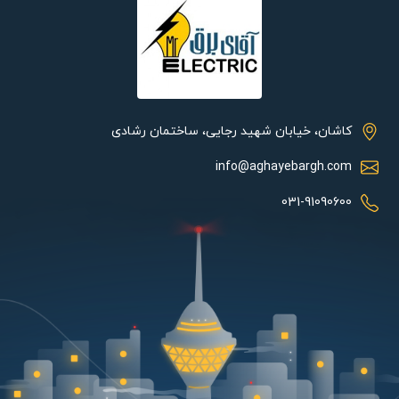
تردید هستید و به دنبال محصولی می‌گردید که مشابهش در محوطه‌ها
به سختی یافت شود، چراغ ماهنوس می‌تواند یکی از اصلی‌ترین
گزینه‌های شما باشد! زیبایی این چراغ‌های محوطه‌ای علاوه بر اینکه شما
را به یاد آکسسوارها و وسایل کلاسیک می‌اندازد، در عین حال در
چیدمان مدرن هم خوش می‌نشیند و از یکدستی فضا نمی‌کاهد.
کاشان، خیابان شهید رجایی، ساختمان رشادی
از مهم ترین ویژگی های یک چراغ پارکی که برای چراغ های محوطه دارای
info@aghayebargh.com
اهمیت می باشد، نوردهی متقارن و یکنواخت آن است که این ویژگی
طبق استانداردهای مختلف در مرحله طراحی و ساخت این محصول
031-91090600
رعایت شده است. یکی دیگر از شاخص های مهم چراغ های محوطه
شاخص حفاظت (IP) می باشد. این ویژگی میزان مقاومت محصول در
برابر آسیب دیدن در برابر باران، گرد و غبار و عوامل محیطی را نشان می
دهد. چراغ ماهنوس طبق استانداردهای بین المللی، شاخص حفاظت IP44
را دارد که میزان مقاومت آن در برابر باران را دارد. در این محصول درزهای
بین حباب و بدنه با کمک نوار سلیکونی کاملا عایق بندی شده است.
همچنین برای ساخت بدنه این محصول از آلومینیوم دایکاست استفاده
شده که علاوه بر سبکی، مقاومت بالایی در برابر خوردگی و زنگ زدگی