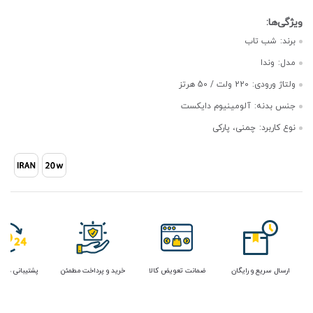
برند:
شب تاب
مدل:
وندا
ولتاژ ورودی:
220 ولت / 50 هرتز
جنس بدنه:
آلومینیوم دایکست
نوع کاربرد:
چمنی، پارکی
ارسال سریع و رایگان
ضمانت تعویض کالا
خرید و پرداخت مطمئن
پشتیبانی در 