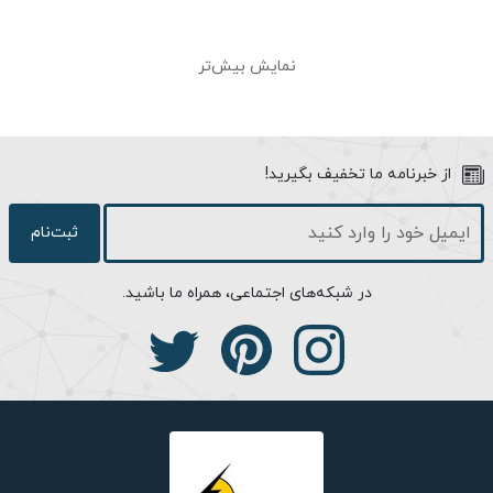
گاهی بعضی از افراد ترجیح می‌دهند در دیزاین محیطی که دارند متفاوت
نمایش بیش‌تر
از سایرین عمل کنند، اما برایشان اهمیت دارد که نه آنقدر متفاوت باشد
که وصله‌ای ناهمگون به نظر برسند و نه آنقدر شبیه به بقیه باشند که
ظرایف سلیقه‌ی خاصی که دارند از نظر دور بمانند. در چنین مواقعی،
ترکیب یک طراحی کلاسیک با جزئیات خاص و منحصر به فرد می‌تواند
از خبرنامه ما تخفیف بگیرید!
افرادی که از چنین سلیقه‌ای برخوردار هستند را راضی کند. چراغ وندا یکی
از محصولات صنایع روشنایی شب تاب است دقیقا از این ویژگی بهره
ثبت‌نام
برده است. در طراحی بدنه‌ی این محصول، از چراغ‌های محوطه‌ای کلاسیک
الهام گرفته شده است، اما اگر خوب به خطوط داخلی روی بدنه نگاه
در شبکه‌های اجتماعی، همراه ما باشید.
کنید، متوجه ظرایف منحصر به فرد چراغ محوطه‌ای وندا خواهید داشت.
در واقع این چراغ انتخابی هوشمندانه و چند سطحی است!
شما همچنین می‌توانید چراغ وندا را به عنوان چراغ چمنی، چراغ پارکی،
چراغ آویز و یا چراغ سردری استفاده کنید. چندضلعی بودن بدنه‌ی این
چراغ به نوردهی بیشتر آن کمک خواهد کرد. به جز این باید بدانید وجود
کلاهک بالای حباب، از بدنه‌ی وندا در برابر آب باران و برف و دیگر
تغییرات جوی معمول از آن محافظت می‌کند.