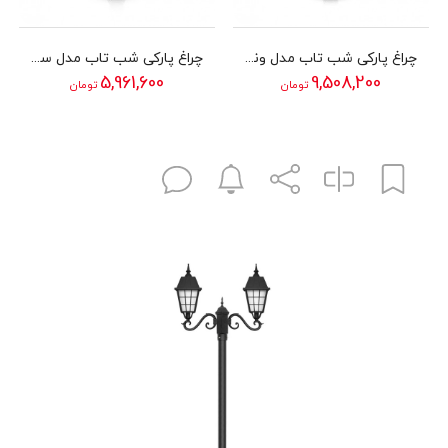
چراغ پارکی شب تاب مدل وندا با شاخه سارینا و پایه افرا
چراغ پارکی شب تاب مدل سلطنتی با شاخه کلاسیک سربالا و پایه ارغوان
5,961,600
9,508,200
تومان
تومان