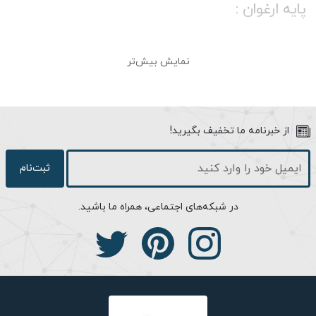
پایه ارغوان :
اگر جزو افرادی هستید که از نظم و تقارن تا نهایت ممکن لذت می‌برید،
نمایش بیش‌تر
پیشنهاد ما این است که برای محیط اطراف منزل، باغ یا ویلای خود از
چراغ ونیز، یکی از بهترین چراغ‌های صنایع روشنایی شب‌تاب استفاده
کنید. این چراغ در سطوح خارجی خود ظاهری کلاسیک دارد و در قسمت
حباب، با یک نظم و هماهنگی تکرارنشدنی، خانه‌هایی هم‌اندازه، ظریف و
از خبرنامه ما تخفیف بگیرید!
مربع شکل دارد که به جلوه‌گری بیشتر آن کمک کرده‌ است. اگر طرفدار
تمرکز، سادگی و نظم معماری مدرن اروپایی هستید یا ویلایی که دارید
ثبت‌نام
از این سبک بهره برده است، باید بدانید این چراغ محوطه‌ای می‌تواند
گزینه‌ی خاص و دوست‌داشتنی شما باشد.
در شبکه‌های اجتماعی، همراه ما باشید.
طراحی منحصر به فرد چراغ ونیز، باعث شده تا قابلیت پخش نور
گسترده‌تری داشته باشند و به جز این، با داشتن حبابی مات ظاهری
دوچندان زیبا را به تماشا بگذارد. شما می‌توانید از این چراغ به عنوان
چراغ سردردی و آویز در ورودی عمارت و ویلا، به صورت چمنی در باغچه
و به صورت چراغ پارکی یا باغی در محوطه حیاط استفاده کنید. همچنین
باید بدانید چراغ ونیز به عنوان یک چراغ محوطه‌ای از بدنه‌ای مستحکم و