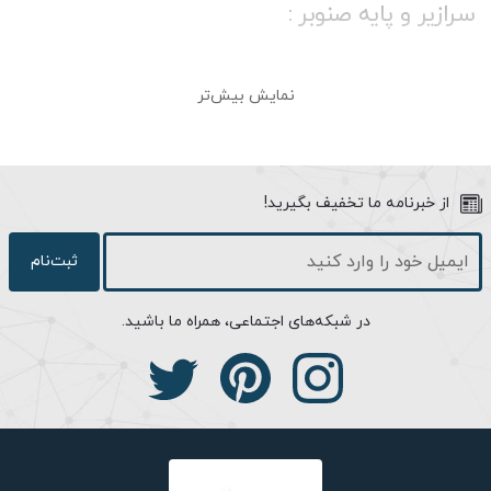
سرازیر و پایه صنوبر :
چراغ محوطه‌ای پاسارگاد، یکی از خاص‌ترین چراغ‌های این مجموعه است
نمایش بیش‌تر
که تمامی فاکتورهای محبوبیت را در خود دارد. این چراغ با طراحی
ریزبینانه‌ای که دارد، از یک دیزاین چندوجهی بهره برده است؛ به این
صورت که در ابتدا و نگاه اول، با چراغی کلاسیک و ساده روبرو می‌شوید،
با کمی دقت بیشتر جزئیات و نقوش آن در کنار شکل خاص حباب آن
از خبرنامه ما تخفیف بگیرید!
توجهتان را به خود جلب می‌کند و در نهایت با یک چراغ محوطه‌ای روبرو
خواهید بود که حسی از قدرت، شکوه و استحکام را در ذهن مجسم
ثبت‌نام
می‌کند. چراغ پاسارگاد علاوه بر اینکه زیبا و امروزی است، وجهی کهن نیز
دارد و از زیبایی کلاسیک هم بهره برده است. این چراغ‌ها به عنوان چراغ
در شبکه‌های اجتماعی، همراه ما باشید.
آویز و سردری جلوه‌ی ویژه‌ای دارند اما به جز آن می‌توانید به عنوان
چراغ چمنی و پارکی هم از آن استفاده کنید.
از مهم ترین ویژگی های یک چراغ پارکی که برای چراغ های محوطه دارای
اهمیت می باشد، نوردهی متقارن و یکنواخت آن است که این ویژگی
طبق استانداردهای مختلف در مرحله طراحی و ساخت این محصول
رعایت شده است. یکی دیگر از شاخص های مهم چراغ های محوطه