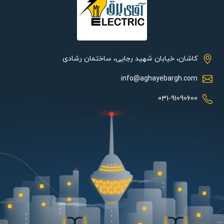
تولید شده توسط لامپ LED به محیط بیرون شده که همین امر موجب
افزایش طول عمر و ماندگاری لامپ LED می شود. سبک طراحی این
محصول مدرن بوده و جهت استفاده در فضاهای مدرنیته گزینه بسیار
عالی می باشد. چراغ رومنا که از برند شب تاب بوده در رنگ های مشکی،
سفید، برنز و مسی موجود بوده و رنگ خنثی این محصول موجب
کاشان، خیابان شهید رجایی، ساختمان رشادی
سازگاری با سبک کلاسیک و ترکیب شدن با المان ها در رنگ های
info@aghayebargh.com
مختلف می شود که جهت استفاده در حیاط منزل، باغ، ویلا، ترانس و
بالکن یا حتی کنار درب ورودی می باشد.
031-91090600
هدف و تلاش مجموعه آقای برق، ایجاد بستری آسان و با اطمینان برای
خرید محصولات برق و روشنایی بصورت آنلاین یا حضوری و ارسال به