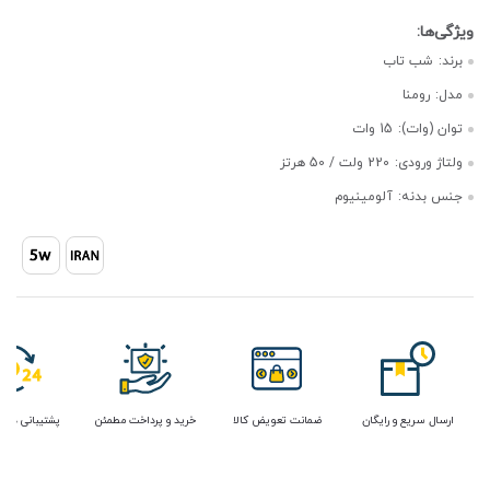
برند:
شب تاب
مدل:
رومنا
توان (وات):
15 وات
ولتاژ ورودی:
220 ولت / 50 هرتز
جنس بدنه:
آلومینیوم
ارسال سریع و رایگان
ضمانت تعویض کالا
خرید و پرداخت مطمئن
پشتیبانی در 