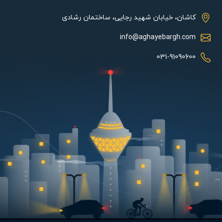
رعایت شده است. از دیگر ویژگی های مهم چراغ های محوطه شاخص
کاشان، خیابان شهید رجایی، ساختمان رشادی
حفاظت (IP) می باشد. این ویژگی میزان مقاومت محصول در برابر
آسیب دیدن در برابر باران، گرد و غبار و عوامل محیطی را نشان می دهد.
info@aghayebargh.com
چراغ آوش طبق استانداردهای بین المللی، شاخص حفاظت IP65 را دارد
031-91090600
که میزان مقاومت آن در برابر باران را دارد. در این محصول درزهای بین
حباب و بدنه با کمک نوار سلیکونی کاملا عایق بندی شده است.
همچنین برای ساخت بدنه این محصول از آلومینیوم دایکاست استفاده
شده که علاوه بر سبکی، مقاومت بالایی در برابر خوردگی و زنگ زدگی
دارد. در رنگ آمیزی این محصول از شیوه پودری الکترواستاتیک
استفاده شده که در طول زمان موجب افت کیفیت و زیبایی محصول
نشود. همچنین برای ساخت حباب این چراغ از ماده پلیمری مستحکم به
نام پلی کربنات استفاده شده که جایگزین خوبی برای شیشه است و
میزان مقاومت محصول را در برابر خراشیدگی یا اشتعال پذیری بالا می
برد. لامپ LED با توان 15 وات گزینه مناسبی جهت استفاده این چراغ
می باشد که موجب افزایش طول عمر مفید این محصول تا بیش از 15
هزار ساعت خواهد بود. همچنین آلومینیوم استفاده شده در بدنه این
محصول موجب انتقال گرمای تولید شده توسط لامپ LED به محیط