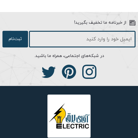
چراغ دیواری در هر فضایی استفاده کنید. چراغ شب تاب آوش یک چراغ
همه کاره است که برای هر جایی قابل استفاده است. سبک طراحی این
چراغ به نمونه های مدرن شبیه است، به همین دلیل توصیه می کنیم
از خبرنامه ما تخفیف بگیرید!
اگر فضای دکوراسیون محوطه شما به شکل مدرن طراحی شده، حتما به
خرید چراغ مدرن آوش فکر کنید. در ساخت حباب چراغ آوش از ماده
ثبت‌نام
پلیمری بسیار مستحکم و مقاومی به نام پلی کربنات استفاده شده که
جایگزین بسیار خوبی برای شیشه است. علاوه بر این حباب پلی کربناتی
در شبکه‌های اجتماعی، همراه ما باشید.
چراغ ویلایی آوش در برابر خراشیدگی و اشتعال پذیری هم مقاوم است.
یکی از نگرانی های خریداران هنگام خرید چراغ محوطه، آسیب دیدن
محصول به خاطر آب باران و سایر عوامل محیطی است. چراغ شب تاب
آوش به عنوان محصولی که در محوطه و فضای بیرون نصب می شود،
در برابر کلیه عوامل محیطی مثل نفوذ آب و گرد و غبار مقاوم است. این
ویژگی با کمک نوار سیلیکونی که درز بین حباب و بدنه را کاملا عایق
بندی کرده حاصل شده است.
از مهم ترین ویژگی های یک چراغ دیواری که برای چراغ های محوطه
دارای اهمیت می باشد، نوردهی متقارن و یکنواخت آن است که این
ویژگی طبق استانداردهای مختلف در مرحله طراحی و ساخت این محصول