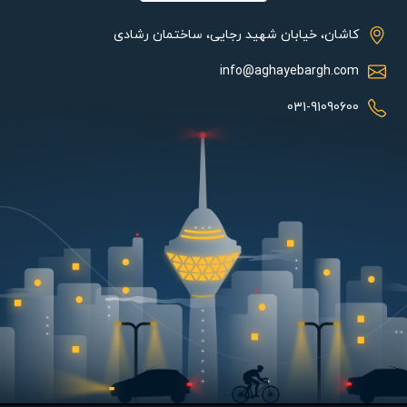
حباب و بدنه با کمک نوار سلیکونی کاملا عایق بندی شده است.
کاشان، خیابان شهید رجایی، ساختمان رشادی
همچنین برای ساخت بدنه این محصول از آلومینیوم دایکاست استفاده
شده که علاوه بر سبکی، مقاومت بالایی در برابر خوردگی و زنگ زدگی
info@aghayebargh.com
دارد. در رنگ آمیزی این محصول از شیوه پودری الکترواستاتیک
031-91090600
استفاده شده که در طول زمان موجب افت کیفیت و زیبایی محصول
نشود. همچنین برای ساخت حباب این چراغ از ماده پلیمری مستحکم به
نام پلی کربنات استفاده شده که جایگزین خوبی برای شیشه است و
میزان مقاومت محصول را در برابر خراشیدگی یا اشتعال پذیری بالا می
برد. لامپ LED با توان حداکثر 12 وات گزینه مناسبی جهت استفاده این
چراغ می باشد که موجب افزایش طول عمر مفید این محصول تا بیش از
15 هزار ساعت خواهد بود که با ولتاژ ورودی 220 تا 240 ولت کار می
کند. همچنین آلومینیوم استفاده شده در بدنه این محصول موجب
انتقال گرمای تولید شده توسط لامپ LED به محیط بیرون شده که
همین امر موجب افزایش طول عمر و ماندگاری لامپ LED می شود.
سبک طراحی این محصول مدرن بوده و جهت استفاده در فضاهای
مدرنیته گزینه بسیار عالی می باشد. چراغ اطلس که از برند شب تاب
بوده در رنگ های مشکی، سفید موجود بوده و رنگ خنثی این محصول