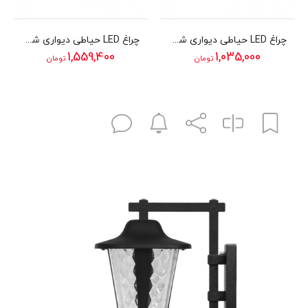
چراغ LED حیاطی دیواری شب تاب مدل پرتو
چراغ LED حیاطی دیواری شب تاب مدل روناک با شاخه سارینا سرازیر
1,559,400
1,035,000
تومان
تومان